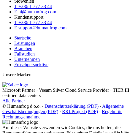
Slowenien
T
+386 1 777 33 44
E
hi@humanfrog.com
Kundensupport
T
+386 1 777 33 44
E
support@humanfrog.com
Startseite
Leistungen
Branchen
Fallstudien
Unternehmen
Froschperspektive
Unsere Marken
Microsoft Partner
·
Veeam Silver Cloud Service Provider
·
TIER III
certified data centers
Alle Partner
© Humanfrog d.o.o.
·
Datenschutzerklärung (PDF)
·
Allgemeine
Geschäftsbedingungen (PDF)
·
RRI-Projekt (PDF)
·
Regeln für
Rechnungsannahme
Auf dieser Website verwenden wir Cookies, die uns helfen, die
Benutzererfahrung zu verbessern. Für weitere Details lesen Sie bitte