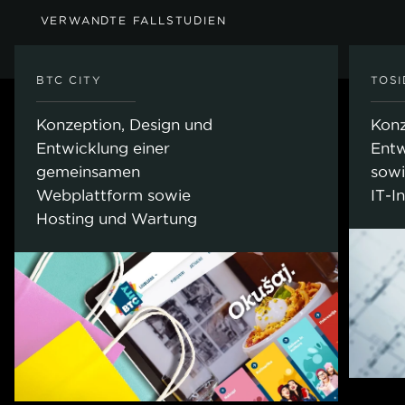
VERWANDTE FALLSTUDIEN
BTC CITY
TOS
Konzeption, Design und
Konz
Entwicklung einer
Entw
gemeinsamen
sowi
Webplattform sowie
IT‑I
Hosting und Wartung