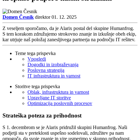
Domen Česnik
direktor
01. 12. 2025
Z veseljem sporočamo, da je Alarix postal del skupine Humanfrog.
S tem korakom združujemo strokovno znanje in izkušnje obeh ekip,
kar utrjuje naš položaj zanesljivega partnerja na področju IT rešitev.
Teme tega prispevka
Vpogledi
Dogodki in izobraževanja
Poslovna strategija
IT infrastruktura in varnost
Storitve tega prispevka
Oblak, infrastruktura in varnost
Upravljane IT storitve
Optimizacija poslovnih procesov
Strateška poteza za prihodnost
S 1. decembrom se je Alarix pridružil skupini Humanfrog. Naši
podjetji sta v preteklosti uspešno sodelovali, združitev pa nam
omogoča, da svoje znanje in vire usmerimo v skupno prihodnost.