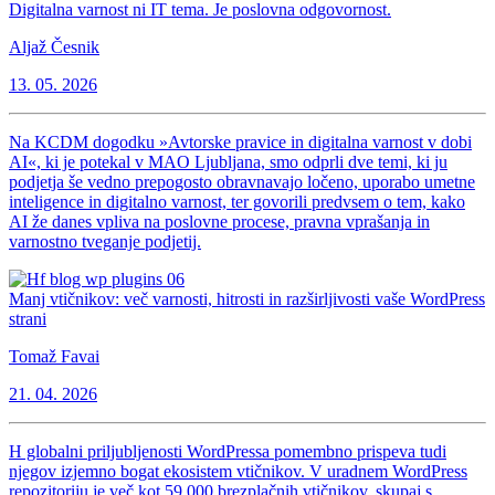
Digitalna varnost ni IT tema. Je poslovna odgovornost.
Aljaž Česnik
13. 05. 2026
Na KCDM dogodku »Avtorske pravice in digitalna varnost v dobi
AI«, ki je potekal v MAO Ljubljana, smo odprli dve temi, ki ju
podjetja še vedno prepogosto obravnavajo ločeno, uporabo umetne
inteligence in digitalno varnost, ter govorili predvsem o tem, kako
AI že danes vpliva na poslovne procese, pravna vprašanja in
varnostno tveganje podjetij.
Manj vtičnikov: več varnosti, hitrosti in razširljivosti vaše WordPress
strani
Tomaž Favai
21. 04. 2026
H globalni priljubljenosti WordPressa pomembno prispeva tudi
njegov izjemno bogat ekosistem vtičnikov. V uradnem WordPress
repozitoriju je več kot 59.000 brezplačnih vtičnikov, skupaj s