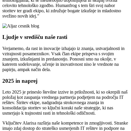
tehnologijama, ki se medsebojno dopolnjujeta in skupaj tvorita
celovito tehnološko zgodbo. Humanfrog s tem širi svoj nabor
storitev ter gradi ekipo, ki združuje bogate izkušnje in mladostno
svežino novih idej.”
Ljudje v središču naše rasti
Verjamemo, da rast in inovacije izhajajo iz znanja, ustvarjalnosti in
vztrajnosti posameznikov. Vsak član ekipe prispeva s svojim
znanjem, izkušnjami in predanostjo. Ponosni smo na okolje, v
katerem sodelovanje, učenje in inovativnost niso le vrednote na
papirju, ampak način dela.
2025 in naprej
Leto 2025 je prineslo številne izzive in priložnosti, ki so okrepili naš
položaj kot zaupanja vrednega partnerja podjetjem na področju IT
rešitev. Širitev ekipe, nadgradnja strokovnega znanja in
konsolidacija storitev so ključni koraki naše strategije, ki nas
usmerjajo k trajnostni rasti in tehnološki odličnosti.
Vključitev Alarixa razširja naše kompetence in zmogljivosti. Stranke
imajo zdaj dostop do strateško usmerjenih IT rešitev in podpore na