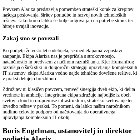
Prevzem Alarixa predstavlja pomemben strateški korak za krepitev
našega poslovanja, širitev ponudbe in razvoj novih tehnoloških
rešitev. Tako bomo lahko še bolje odgovarjali na potrebe strank ter
hitreje uvajali inovacije.
Zakaj smo se povezali
Ko podjetji že vrsto let sodelujeta, se med ekipama vzpostavi
zaupanje. Ekipa Alarixa nas je prepričala s strokovnostjo,
natančnostjo in predvsem z načinom razmišljanja. Kjer Humanfrog
razmišlja o širši sliki in dolgoročni strategiji upravljanja kompleksnih
IT sistemov, ekipa Alarixa vedno najde tehnično dovršene rešitve, ki
v praksi delujejo brezhibno.
Združitev ni klasičen prevzem, temveč sinergija dveh ekip, ki delita
vrednote in ambicije. Integrirana ekipa združuje najboljše iz obeh
svetov: cloud in on-premise infrastrukturo, strateško svetovanje ter
izvedbo rešitev v praksi. To pomeni, da lahko našim naročnikom
nudimo celovito podporo od načrtovanja do operativnega
upravljanja kompleksnih IT okolij.
Boris Engelman, ustanovitelj in direktor
podjetja Alarix