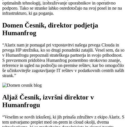
optimalnih tehnologij, izobraževanje uporabnikov in operativno
podporo. Tako se stranke lahko osredotočajo na svoj posel in ne na
infrastrukturo, ki ga poganja.
Domen Česnik, direktor podjetja
Humanfrog
“Alarix nam je pomagal pri vzpostavitvi našega prvega Clouda in
prvega HP strežnika, ko so drugi ponudniki zatajili. Vesel sem, da so
v Humanfrogu prepoznali strateškega partnerja in svojo prihodnost.
S prevzemom pridobiva Humanfrog pomembno strokovno znanje,
reference in ugled na področju on-premise rešitev, kar bo omogočilo
še učinkovitejše zagotavljanje IT rešitev v podatkovnih centrih naših
strank.”
Aljaž Česnik, izvršni direktor v
Humanfrogu
“Veselim se novih izkušenj, ki jih prinaša združitev z ekipo Alarix. S
tem ustvarjamo preplet med on-prem in cloud okolji, dvema