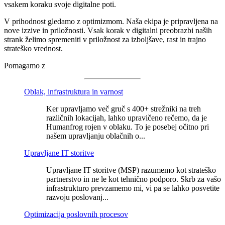
vsakem koraku svoje digitalne poti.
V prihodnost gledamo z optimizmom. Naša ekipa je pripravljena na
nove izzive in priložnosti. Vsak korak v digitalni preobrazbi naših
strank želimo spremeniti v priložnost za izboljšave, rast in trajno
strateško vrednost.
Pomagamo z
Oblak, infrastruktura in varnost
Ker upravljamo več gruč s 400+ strežniki na treh
različnih lokacijah, lahko upravičeno rečemo, da je
Humanfrog rojen v oblaku. To je posebej očitno pri
našem upravljanju oblačnih o...
Upravljane IT storitve
Upravljane IT storitve (MSP) razumemo kot strateško
partnerstvo in ne le kot tehnično podporo. Skrb za vašo
infrastrukturo prevzamemo mi, vi pa se lahko posvetite
razvoju poslovanj...
Optimizacija poslovnih procesov