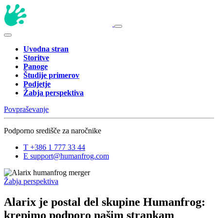
Uvodna stran
Storitve
Panoge
Študije primerov
Podjetje
Žabja perspektiva
Povpraševanje
Podporno središče za naročnike
T
+386 1 777 33 44
E
support@humanfrog.com
Žabja perspektiva
Alarix je postal del skupine Humanfrog:
krepimo podporo našim strankam