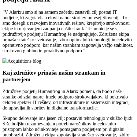
“V Alarixu smo si na samem začetku zastavili cilj postati IT
podjetje, ki zagotavlja celovit nabor storitev po vsej Sloveniji. To
smo dosegli z razvojem inovativnih rešitev, krepitvijo strokovnosti
ekipe in utrjevanjem zaupanja naših strank. Te ambicije se s
pridružitvijo podjetju Humanfrog še nadgrajujejo. Združena ekipa
prinaša strateško svetovanje, izbor optimalnih tehnologij in celovito
operativno podporo, kar našim strankam zagotavlja večjo stabilnost,
strokovno globino in proaktivno podporo.”
Kaj združitev prinaša našim strankam in
partnerjem
Združitev podjetij Humanfrog in Alarix pomeni, da bodo naše
stranke od zdaj naprej imele podporo strokovnjakov, ki pokrivajo
celoten spekter IT rešitev, od infrastrukture in sistemskih integracij
do upravljanih storitev in digitalne transformacije.
Skupno delovanje ima jasen cilj: postaviti tehnologijo v službo ljudi.
S še boljšim razumevanjem potreb naročnikov in celostnim
pristopom lahko učinkoviteje pomagamo podjetjem pri digitalni
preobrazbi. Združena ekipa zagotavlja strateško svetovanje, izbiro