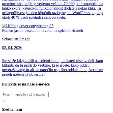
premium viri pa jih je verjetno več kot 70.000, kar omogoča, da
lahko skoraj katerokoli funkcionalnost dodate z nekaj kliki. Ta
prilagodljivost je eden ključnih razlogov, da WordPress poganja
okoli 40 % vseh spletnih strani po svetu.
Pomen jasnih besedil in navodil na spletnih straneh
Sebastijan Pregelj
02. 04. 2026
Ste se že kdaj znašli na spletni strani, na kateri niste vedeli, kam
klikniti, da bi prišli do vsebine, ki jo iščete, kako oddati
povpraševanje in ali ste naročilo uspešno oddali ali ne, ker niste
prejeli nobenega obvestila?
Prijavite se na naše e-novice
Sledite nam