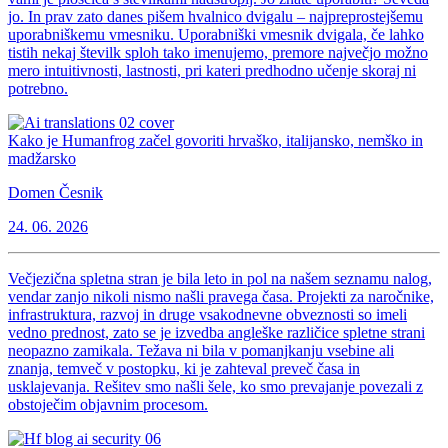
jo. In prav zato danes pišem hvalnico dvigalu – najpreprostejšemu
uporabniškemu vmesniku. Uporabniški vmesnik dvigala, če lahko
tistih nekaj številk sploh tako imenujemo, premore največjo možno
mero intuitivnosti, lastnosti, pri kateri predhodno učenje skoraj ni
potrebno.
Kako je Humanfrog začel govoriti hrvaško, italijansko, nemško in
madžarsko
Domen Česnik
24. 06. 2026
Večjezična spletna stran je bila leto in pol na našem seznamu nalog,
vendar zanjo nikoli nismo našli pravega časa. Projekti za naročnike,
infrastruktura, razvoj in druge vsakodnevne obveznosti so imeli
vedno prednost, zato se je izvedba angleške različice spletne strani
neopazno zamikala. Težava ni bila v pomanjkanju vsebine ali
znanja, temveč v postopku, ki je zahteval preveč časa in
usklajevanja. Rešitev smo našli šele, ko smo prevajanje povezali z
obstoječim objavnim procesom.