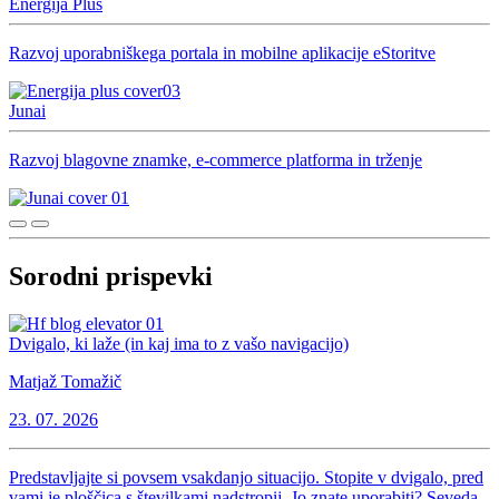
Energija Plus
Razvoj uporabniškega portala in mobilne aplikacije eStoritve
Junai
Razvoj blagovne znamke, e-commerce platforma in trženje
Sorodni prispevki
Dvigalo, ki laže (in kaj ima to z vašo navigacijo)
Matjaž Tomažič
23. 07. 2026
Predstavljajte si povsem vsakdanjo situacijo. Stopite v dvigalo, pred
vami je ploščica s številkami nadstropij. Jo znate uporabiti? Seveda