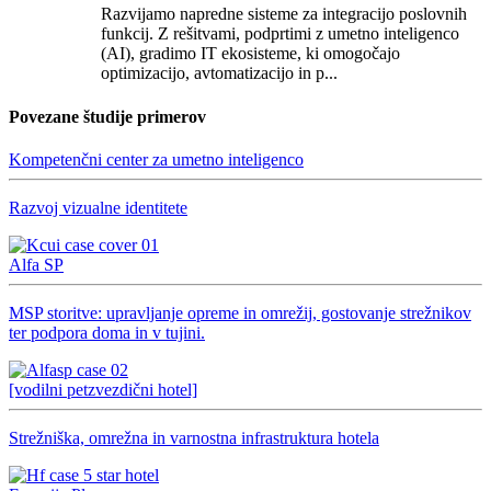
Razvijamo napredne sisteme za integracijo poslovnih
funkcij. Z rešitvami, podprtimi z umetno inteligenco
(AI), gradimo IT ekosisteme, ki omogočajo
optimizacijo, avtomatizacijo in p...
Povezane študije primerov
Kompetenčni center za umetno inteligenco
Razvoj vizualne identitete
Alfa SP
MSP storitve: upravljanje opreme in omrežij, gostovanje strežnikov
ter podpora doma in v tujini.
[vodilni petzvezdični hotel]
Strežniška, omrežna in varnostna infrastruktura hotela