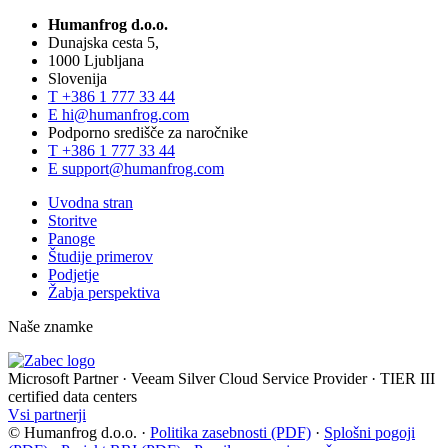
Humanfrog d.o.o.
Dunajska cesta 5,
1000 Ljubljana
Slovenija
T
+386 1 777 33 44
E
hi@humanfrog.com
Podporno središče za naročnike
T
+386 1 777 33 44
E
support@humanfrog.com
Uvodna stran
Storitve
Panoge
Študije primerov
Podjetje
Žabja perspektiva
Naše znamke
Microsoft Partner
·
Veeam Silver Cloud Service Provider
·
TIER III
certified data centers
Vsi partnerji
© Humanfrog d.o.o.
·
Politika zasebnosti (PDF)
·
Splošni pogoji