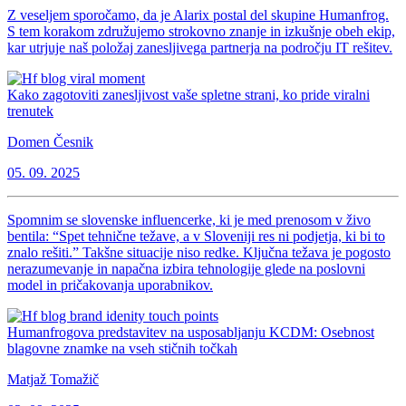
Z veseljem sporočamo, da je Alarix postal del skupine Humanfrog.
S tem korakom združujemo strokovno znanje in izkušnje obeh ekip,
kar utrjuje naš položaj zanesljivega partnerja na področju IT rešitev.
Kako zagotoviti zanesljivost vaše spletne strani, ko pride viralni
trenutek
Domen Česnik
05. 09. 2025
Spomnim se slovenske influencerke, ki je med prenosom v živo
bentila: “Spet tehnične težave, a v Sloveniji res ni podjetja, ki bi to
znalo rešiti.” Takšne situacije niso redke. Ključna težava je pogosto
nerazumevanje in napačna izbira tehnologije glede na poslovni
model in pričakovanja uporabnikov.
Humanfrogova predstavitev na usposabljanju KCDM: Osebnost
blagovne znamke na vseh stičnih točkah
Matjaž Tomažič