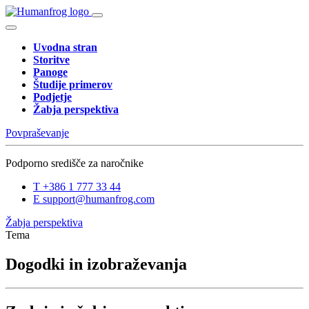
Uvodna stran
Storitve
Panoge
Študije primerov
Podjetje
Žabja perspektiva
Povpraševanje
Podporno središče za naročnike
T
+386 1 777 33 44
E
support@humanfrog.com
Žabja perspektiva
Tema
Dogodki in izobraževanja