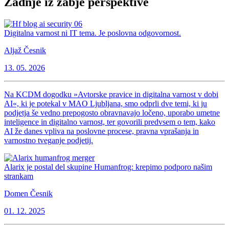
Zadnje iz žabje perspektive
Digitalna varnost ni IT tema. Je poslovna odgovornost.
Aljaž Česnik
13. 05. 2026
Na KCDM dogodku »Avtorske pravice in digitalna varnost v dobi
AI«, ki je potekal v MAO Ljubljana, smo odprli dve temi, ki ju
podjetja še vedno prepogosto obravnavajo ločeno, uporabo umetne
inteligence in digitalno varnost, ter govorili predvsem o tem, kako
AI že danes vpliva na poslovne procese, pravna vprašanja in
varnostno tveganje podjetij.
Alarix je postal del skupine Humanfrog: krepimo podporo našim
strankam
Domen Česnik
01. 12. 2025