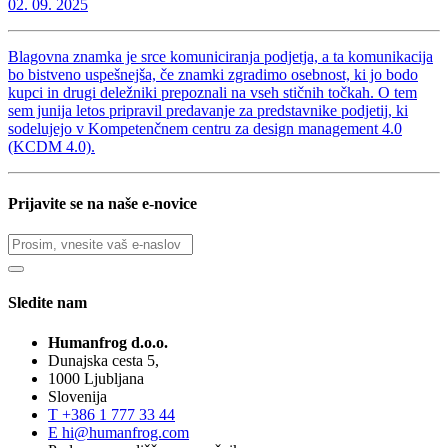
02. 09. 2025
Blagovna znamka je srce komuniciranja podjetja, a ta komunikacija
bo bistveno uspešnejša, če znamki zgradimo osebnost, ki jo bodo
kupci in drugi deležniki prepoznali na vseh stičnih točkah. O tem
sem junija letos pripravil predavanje za predstavnike podjetij, ki
sodelujejo v Kompetenčnem centru za design management 4.0
(KCDM 4.0).
Prijavite se na naše e-novice
Sledite nam
Humanfrog d.o.o.
Dunajska cesta 5,
1000 Ljubljana
Slovenija
T
+386 1 777 33 44
E
hi@humanfrog.com