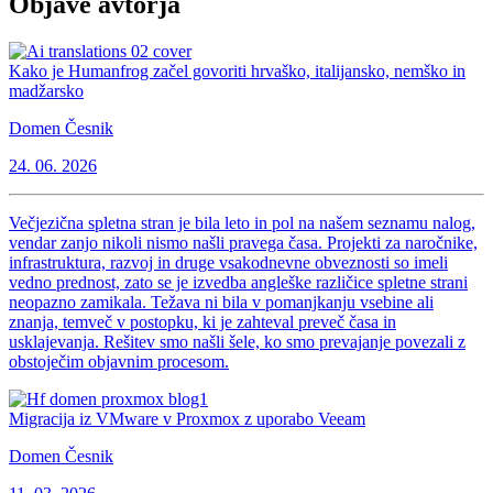
Objave avtorja
Kako je Humanfrog začel govoriti hrvaško, italijansko, nemško in
madžarsko
Domen Česnik
24. 06. 2026
Večjezična spletna stran je bila leto in pol na našem seznamu nalog,
vendar zanjo nikoli nismo našli pravega časa. Projekti za naročnike,
infrastruktura, razvoj in druge vsakodnevne obveznosti so imeli
vedno prednost, zato se je izvedba angleške različice spletne strani
neopazno zamikala. Težava ni bila v pomanjkanju vsebine ali
znanja, temveč v postopku, ki je zahteval preveč časa in
usklajevanja. Rešitev smo našli šele, ko smo prevajanje povezali z
obstoječim objavnim procesom.
Migracija iz VMware v Proxmox z uporabo Veeam
Domen Česnik