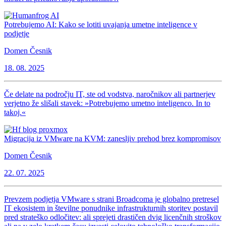
Potrebujemo AI: Kako se lotiti uvajanja umetne inteligence v
podjetje
Domen Česnik
18. 08. 2025
Če delate na področju IT, ste od vodstva, naročnikov ali partnerjev
verjetno že slišali stavek: »Potrebujemo umetno inteligenco. In to
takoj.«
Migracija iz VMware na KVM: zanesljiv prehod brez kompromisov
Domen Česnik
22. 07. 2025
Prevzem podjetja VMware s strani Broadcoma je globalno pretresel
IT ekosistem in številne ponudnike infrastrukturnih storitev postavil
pred strateško odločitev: ali sprejeti drastičen dvig licenčnih stroškov