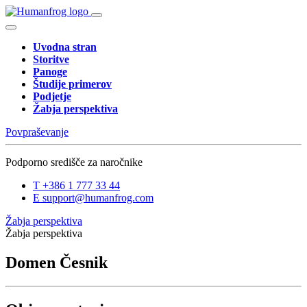
Uvodna stran
Storitve
Panoge
Študije primerov
Podjetje
Žabja perspektiva
Povpraševanje
Podporno središče za naročnike
T
+386 1 777 33 44
E
support@humanfrog.com
Žabja perspektiva
Žabja perspektiva
Domen Česnik