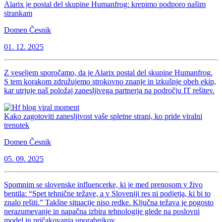
Alarix je postal del skupine Humanfrog: krepimo podporo našim
strankam
Domen Česnik
01. 12. 2025
Z veseljem sporočamo, da je Alarix postal del skupine Humanfrog.
S tem korakom združujemo strokovno znanje in izkušnje obeh ekip,
kar utrjuje naš položaj zanesljivega partnerja na področju IT rešitev.
Kako zagotoviti zanesljivost vaše spletne strani, ko pride viralni
trenutek
Domen Česnik
05. 09. 2025
Spomnim se slovenske influencerke, ki je med prenosom v živo
bentila: “Spet tehnične težave, a v Sloveniji res ni podjetja, ki bi to
znalo rešiti.” Takšne situacije niso redke. Ključna težava je pogosto
nerazumevanje in napačna izbira tehnologije glede na poslovni
model in pričakovanja uporabnikov.