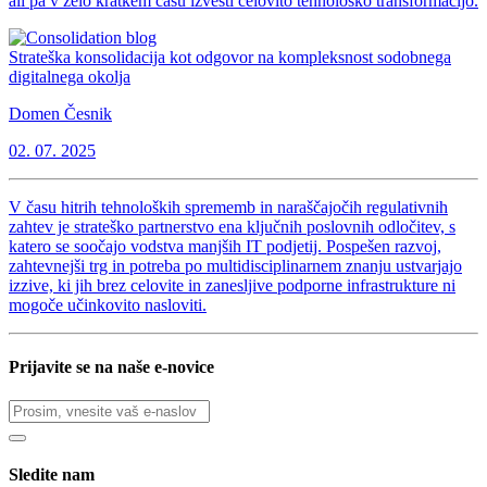
ali pa v zelo kratkem času izvesti celovito tehnološko transformacijo.
Strateška konsolidacija kot odgovor na kompleksnost sodobnega
digitalnega okolja
Domen Česnik
02. 07. 2025
V času hitrih tehnoloških sprememb in naraščajočih regulativnih
zahtev je strateško partnerstvo ena ključnih poslovnih odločitev, s
katero se soočajo vodstva manjših IT podjetij. Pospešen razvoj,
zahtevnejši trg in potreba po multidisciplinarnem znanju ustvarjajo
izzive, ki jih brez celovite in zanesljive podporne infrastrukture ni
mogoče učinkovito nasloviti.
Prijavite se na naše e-novice
Sledite nam