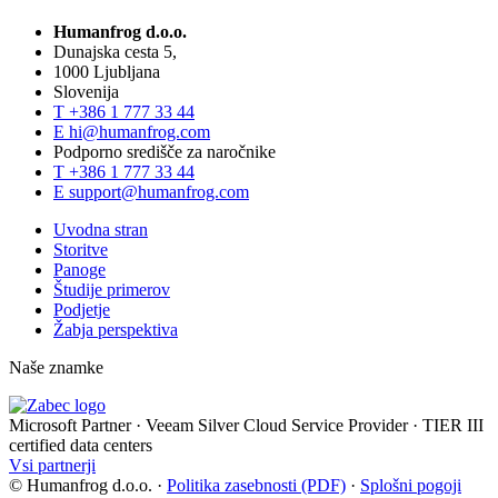
Humanfrog d.o.o.
Dunajska cesta 5,
1000 Ljubljana
Slovenija
T
+386 1 777 33 44
E
hi@humanfrog.com
Podporno središče za naročnike
T
+386 1 777 33 44
E
support@humanfrog.com
Uvodna stran
Storitve
Panoge
Študije primerov
Podjetje
Žabja perspektiva
Naše znamke
Microsoft Partner
·
Veeam Silver Cloud Service Provider
·
TIER III
certified data centers
Vsi partnerji
© Humanfrog d.o.o.
·
Politika zasebnosti (PDF)
·
Splošni pogoji