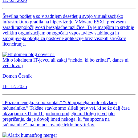
11. 03. 2026
Številna podjetja so v zadnjem desetletju svojo virtualizacijsko
infrastrukturo gradila na hipervizorju VMware ESXi, predvsem
zaradi razpoložljivosti brezplačne različice. Ta je manjšim in srednje
velikim organizacijam omogočala vzpostavitev stabilnega in
zmogljivega okolja za poslovne aplikacije brez visokih stroškov
licenciranja.
Mit o lokalnem IT-jevcu ali zakaj “nekdo, ki bo zrihtal”, danes ni
več dovolj
Domen Česnik
16. 12. 2025
“Poznam enega, ki bo zrihtal.” “Od prijatelja mulc obvlada
računalnike.” Takšne stavke smo slišali prav vsi, ki se že dalj časa
ukvarjamo z IT in IT podporo podjetjem. Dolgo je veljalo
prepričanje, da je dovolj imeti nekoga, ki “se spozna na
računalnike”, pa bo poslovanje teklo brez težav.