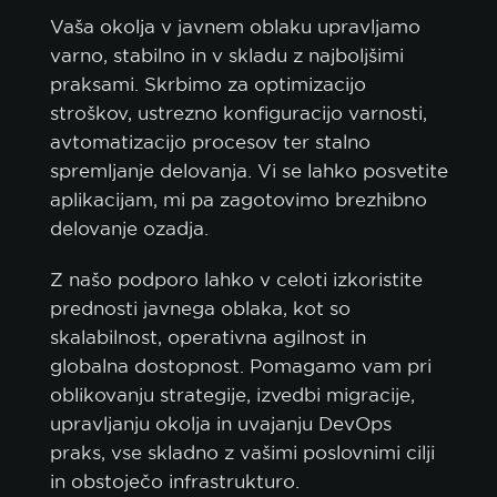
Vaša okolja v javnem oblaku upravljamo
varno, stabilno in v skladu z najboljšimi
praksami. Skrbimo za optimizacijo
stroškov, ustrezno konfiguracijo varnosti,
avtomatizacijo procesov ter stalno
spremljanje delovanja. Vi se lahko posvetite
aplikacijam, mi pa zagotovimo brezhibno
politiko piškotkov.
delovanje ozadja.
Z našo podporo lahko v celoti izkoristite
SPREJMI VSE
prednosti javnega oblaka, kot so
SPREJMI SAMO NUJNE
skalabilnost, operativna agilnost in
globalna dostopnost. Pomagamo vam pri
PRILAGODI
oblikovanju strategije, izvedbi migracije,
upravljanju okolja in uvajanju DevOps
praks, vse skladno z vašimi poslovnimi cilji
in obstoječo infrastrukturo.