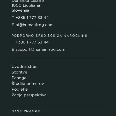
Dunajska cesta 5,
1000 Ljubljana
Slovenija
T
+386 1 777 33 44
E
hi@humanfrog.com
PODPORNO SREDIŠČE ZA NAROČNIKE
T
+386 1 777 33 44
E
support@humanfrog.com
Uvodna stran
Storitve
Panoge
Študije primerov
Podjetje
Žabja perspektiva
NAŠE ZNAMKE