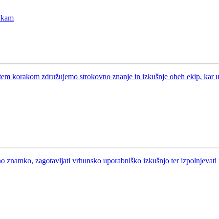
ankam
em korakom združujemo strokovno znanje in izkušnje obeh ekip, kar utrj
ovno znamko, zagotavljati vrhunsko uporabniško izkušnjo ter izpolnjevati