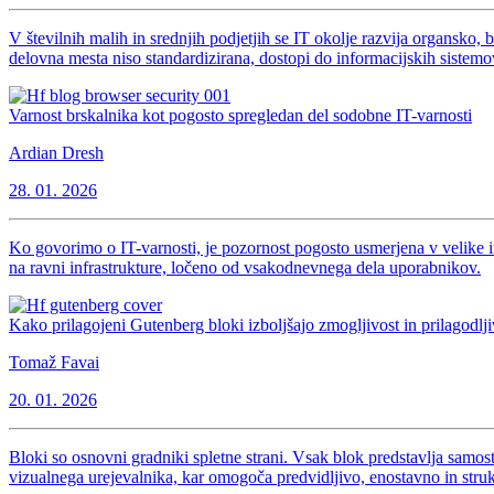
V številnih malih in srednjih podjetjih se IT okolje razvija organsko, b
delovna mesta niso standardizirana, dostopi do informacijskih sistem
Varnost brskalnika kot pogosto spregledan del sodobne IT-varnosti
Ardian Dresh
28. 01. 2026
Ko govorimo o IT-varnosti, je pozornost pogosto usmerjena v velike in
na ravni infrastrukture, ločeno od vsakodnevnega dela uporabnikov.
Kako prilagojeni Gutenberg bloki izboljšajo zmogljivost in prilagodljiv
Tomaž Favai
20. 01. 2026
Bloki so osnovni gradniki spletne strani. Vsak blok predstavlja samosto
vizualnega urejevalnika, kar omogoča predvidljivo, enostavno in struk