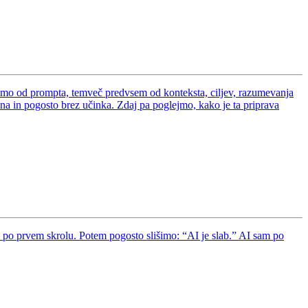
samo od prompta, temveč predvsem od konteksta, ciljev, razumevanja
čna in pogosto brez učinka. Zdaj pa poglejmo, kako je ta priprava
 po prvem skrolu. Potem pogosto slišimo: “AI je slab.” AI sam po