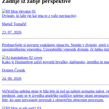
Zadnje iz žabje perspektive
Dvigalo, ki laže (in kaj ima to z vašo navigacijo)
Matjaž Tomažič
23. 07. 2026
Predstavljajte si povsem vsakdanjo situacijo. Stopite v dvigalo, pred 
uporabniškemu vmesniku. Uporabniški vmesnik dvigala, če lahko tistih
Kako je Humanfrog začel govoriti hrvaško, italijansko, nemško in m
Domen Česnik
24. 06. 2026
Večjezična spletna stran je bila leto in pol na našem seznamu nalog, v
prednost, zato se je izvedba angleške različice spletne strani neopazn
šele, ko smo prevajanje povezali z obstoječim objavnim procesom.