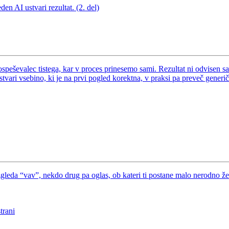
en AI ustvari rezultat. (2. del)
speševalec tistega, kar v proces prinesemo sami. Rezultat ni odvisen 
stvari vsebino, ki je na prvi pogled korektna, v praksi pa preveč generi
gleda “vav”, nekdo drug pa oglas, ob kateri ti postane malo nerodno že
trani