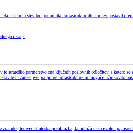
osistem in številne ponudnike infrastrukturnih storitev postavil pred str
alnega okolja
 je strateško partnerstvo ena ključnih poslovnih odločitev, s katero se 
 celovite in zanesljive podporne infrastrukture ni mogoče učinkovito nasl
e znamke, temveč strateška preobrazba, ki odraža našo evolucijo, osre