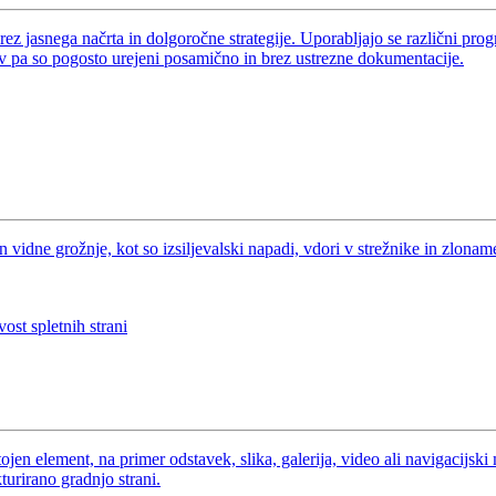
rez jasnega načrta in dolgoročne strategije. Uporabljajo se različni progr
ov pa so pogosto urejeni posamično in brez ustrezne dokumentacije.
 vidne grožnje, kot so izsiljevalski napadi, vdori v strežnike in zlon
ost spletnih strani
jen element, na primer odstavek, slika, galerija, video ali navigacijski 
turirano gradnjo strani.