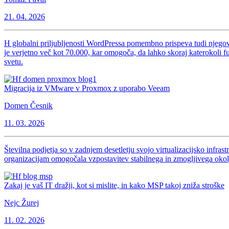
21. 04. 2026
H globalni priljubljenosti WordPressa pomembno prispeva tudi njegov 
je verjetno več kot 70.000, kar omogoča, da lahko skoraj katerokoli f
svetu.
Migracija iz VMware v Proxmox z uporabo Veeam
Domen Česnik
11. 03. 2026
Številna podjetja so v zadnjem desetletju svojo virtualizacijsko infra
organizacijam omogočala vzpostavitev stabilnega in zmogljivega okolja
Zakaj je vaš IT dražji, kot si mislite, in kako MSP takoj zniža stroške
Nejc Žurej
11. 02. 2026