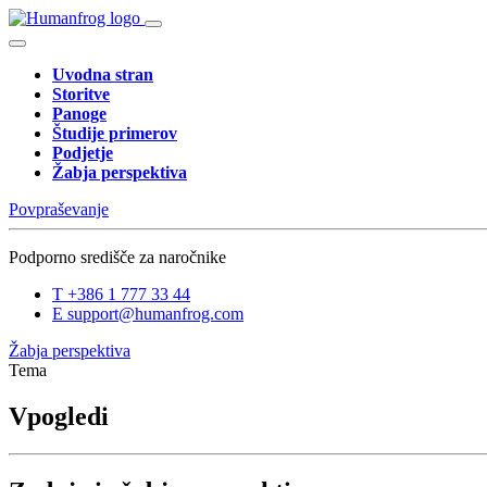
Uvodna stran
Storitve
Panoge
Študije primerov
Podjetje
Žabja perspektiva
Povpraševanje
Podporno središče za naročnike
T
+386 1 777 33 44
E
support@humanfrog.com
Žabja perspektiva
Tema
Vpogledi