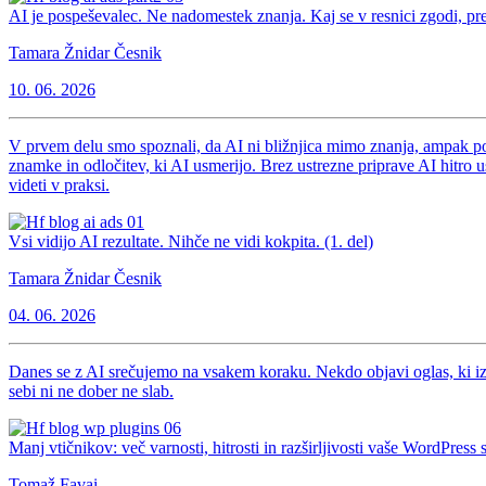
AI je pospeševalec. Ne nadomestek znanja. Kaj se v resnici zgodi, pred
Tamara Žnidar Česnik
10. 06. 2026
V prvem delu smo spoznali, da AI ni bližnjica mimo znanja, ampak po
znamke in odločitev, ki AI usmerijo. Brez ustrezne priprave AI hitro u
videti v praksi.
Vsi vidijo AI rezultate. Nihče ne vidi kokpita. (1. del)
Tamara Žnidar Česnik
04. 06. 2026
Danes se z AI srečujemo na vsakem koraku. Nekdo objavi oglas, ki iz
sebi ni ne dober ne slab.
Manj vtičnikov: več varnosti, hitrosti in razširljivosti vaše WordPress s
Tomaž Favai