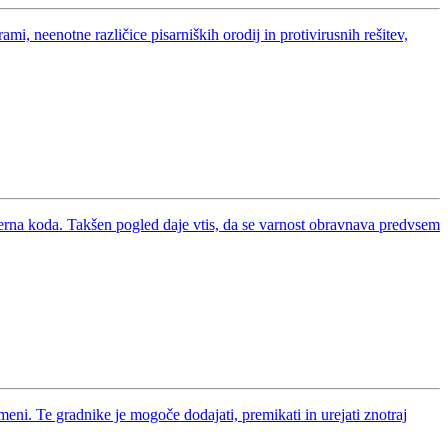
ami, neenotne različice pisarniških orodij in protivirusnih rešitev,
amerna koda. Takšen pogled daje vtis, da se varnost obravnava predvsem
meni. Te gradnike je mogoče dodajati, premikati in urejati znotraj