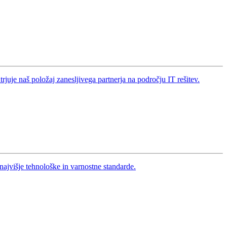
uje naš položaj zanesljivega partnerja na področju IT rešitev.
 najvišje tehnološke in varnostne standarde.