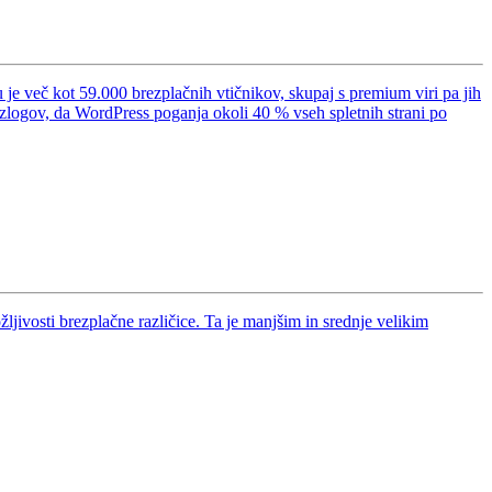
e več kot 59.000 brezplačnih vtičnikov, skupaj s premium viri pa jih
razlogov, da WordPress poganja okoli 40 % vseh spletnih strani po
ljivosti brezplačne različice. Ta je manjšim in srednje velikim