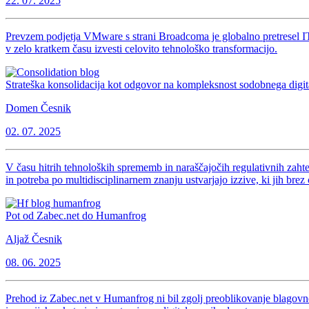
22. 07. 2025
Prevzem podjetja VMware s strani Broadcoma je globalno pretresel IT ek
v zelo kratkem času izvesti celovito tehnološko transformacijo.
Strateška konsolidacija kot odgovor na kompleksnost sodobnega digit
Domen Česnik
02. 07. 2025
V času hitrih tehnoloških sprememb in naraščajočih regulativnih zahtev
in potreba po multidisciplinarnem znanju ustvarjajo izzive, ki jih brez
Pot od Zabec.net do Humanfrog
Aljaž Česnik
08. 06. 2025
Prehod iz Zabec.net v Humanfrog ni bil zgolj preoblikovanje blagovn