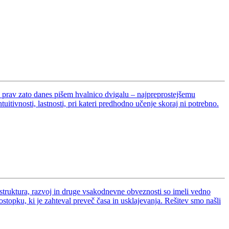
 In prav zato danes pišem hvalnico dvigalu – najpreprostejšemu
ivnosti, lastnosti, pri kateri predhodno učenje skoraj ni potrebno.
rastruktura, razvoj in druge vsakodnevne obveznosti so imeli vedno
ostopku, ki je zahteval preveč časa in usklajevanja. Rešitev smo našli