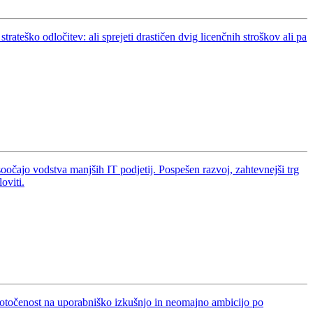
ateško odločitev: ali sprejeti drastičen dvig licenčnih stroškov ali pa
soočajo vodstva manjših IT podjetij. Pospešen razvoj, zahtevnejši trg
oviti.
dotočenost na uporabniško izkušnjo in neomajno ambicijo po