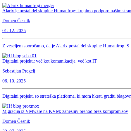
Alarix je postal del skupine Humanfrog: krepimo podporo našim str
Domen Česnik
01. 12. 2025
Z veseljem sporočamo, da je Alarix postal del skupine Humanfrog. S t
Digitalni projekti: več kot komunikacija, več kot IT
Sebastijan Pregelj
06. 10. 2025
Digitalni projekti so strateška platforma, ki mora hkrati graditi blag
Migracija iz VMware na KVM: zanesljiv prehod brez kompromisov
Domen Česnik