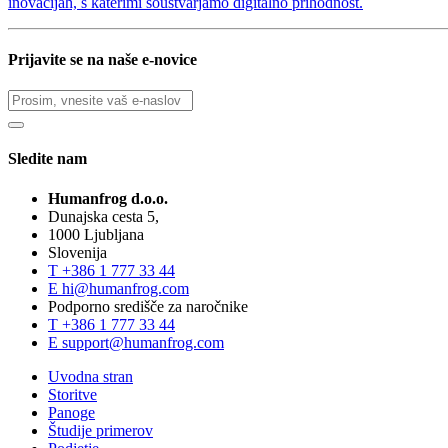
inovacijah, s katerimi soustvarjamo digitalno prihodnost.
Prijavite se na naše e-novice
Sledite nam
Humanfrog d.o.o.
Dunajska cesta 5,
1000 Ljubljana
Slovenija
T
+386 1 777 33 44
E
hi@humanfrog.com
Podporno središče za naročnike
T
+386 1 777 33 44
E
support@humanfrog.com
Uvodna stran
Storitve
Panoge
Študije primerov