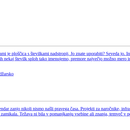
vami je ploščica s številkami nadstropij. Jo znate uporabiti? Seveda jo.
 nekaj številk sploh tako imenujemo, premore največjo možno mero intuit
adžarsko
endar zanjo nikoli nismo našli pravega časa. Projekti za naročnike, inf
o zamikala. Težava ni bila v pomanjkanju vsebine ali znanja, temveč v p