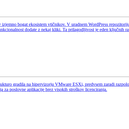
izjemno bogat ekosistem vtičnikov. V uradnem WordPress repozitoriju j
unkcionalnost dodate z nekaj kliki. Ta prilagodljivost je eden ključnih 
strukturo gradila na hipervizorju VMware ESXi, predvsem zaradi razpolož
 za poslovne aplikacije brez visokih stroškov licenciranja.