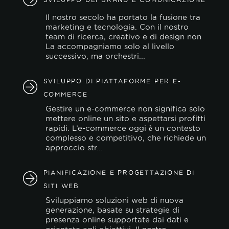
politica sui
cookie.
Il nostro secolo ha portato la fusione tra
marketing e tecnologia. Con il nostro
team di ricerca, creativo e di design non
La accompagniamo solo al livello
ACCETTA TUTTI
successivo, ma orchestri...
ACCETTA SOLO I NECESSARI
SVILUPPO DI PIATTAFORME PER E-
COMMERCE
PERSONALIZZA
Gestire un e-commerce non significa solo
mettere online un sito e aspettarsi profitti
rapidi. L’e-commerce oggi è un contesto
complesso e competitivo, che richiede un
approccio str...
PIANIFICAZIONE E PROGETTAZIONE DI
SITI WEB
Sviluppiamo soluzioni web di nuova
generazione, basate su strategie di
presenza online supportate dai dati e