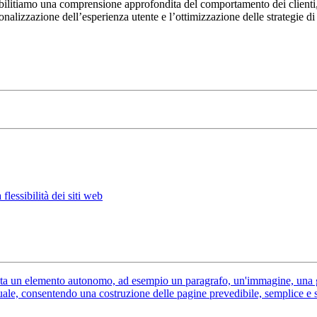
 abilitiamo una comprensione approfondita del comportamento dei clienti, 
onalizzazione dell’esperienza utente e l’ottimizzazione delle strategie di 
lessibilità dei siti web
senta un elemento autonomo, ad esempio un paragrafo, un'immagine, una 
isuale, consentendo una costruzione delle pagine prevedibile, semplice e s