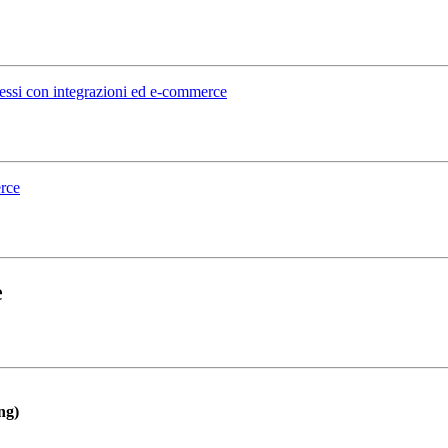
lessi con integrazioni ed e-commerce
erce
e
ng)