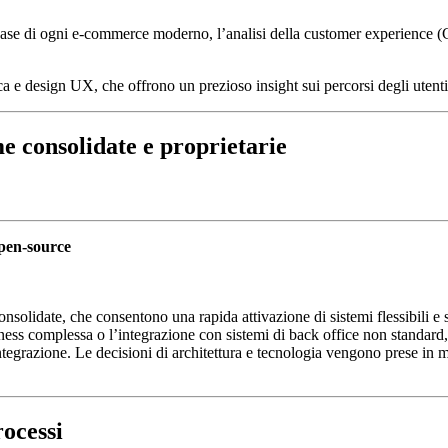
a base di ogni e-commerce moderno, l’analisi della customer experience (
erca e design UX, che offrono un prezioso insight sui percorsi degli ute
e consolidate e proprietarie
open-source
idate, che consentono una rapida attivazione di sistemi flessibili e scal
usiness complessa o l’integrazione con sistemi di back office non standa
egrazione. Le decisioni di architettura e tecnologia vengono prese in modo
rocessi