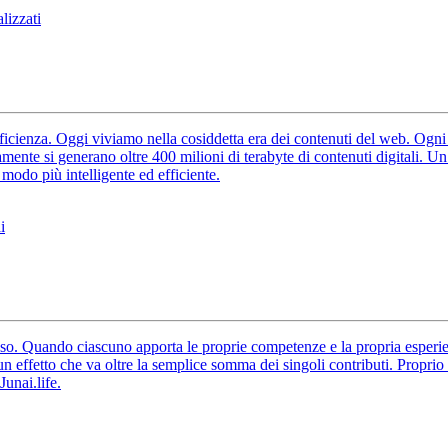
lizzati
ficienza. Oggi viviamo nella cosiddetta era dei contenuti del web. Ogni
ente si generano oltre 400 milioni di terabyte di contenuti digitali. Un 
modo più intelligente ed efficiente.
i
sso. Quando ciascuno apporta le proprie competenze e la propria esperie
effetto che va oltre la semplice somma dei singoli contributi. Proprio q
unai.life.