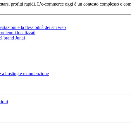
ttarsi profitti rapidi. L’e-commerce oggi è un contesto complesso e comp
azioni e la flessibilità dei siti web
contenuti localizzati
el brand Junai
e a hosting e manutenzione
zioni