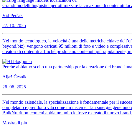
Grandi modelli linguistici per ottimizzare la creazione di contenuti loca
Vid Peršak
27. 10. 2025
Nel mondo tecnologico, la velocità è una delle metriche chiave dell’ef
beyond.biz), vengono caricati 95 milioni di foto e video e complessivam
creatori di contenuti affinché producano contenuti più rapidamente, in 
Perché abbiamo scelto una partnership per la creazione del brand Juna
Aljaž Česnik
26. 06. 2025
Nel mondo aziendale, la specializzazione è fondamentale per il succe
completano e prendono vita come un insieme. Tali sinergie generano un 
BulkNutrition, con cui abbiamo unito le forze e creato il nuovo brand J
Mostra di più