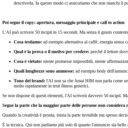
descriverla. In questo modo ci assicuriamo che non manchi il p
Poi segue il copy: apertura, messaggio principale e call to action
L'AI può scrivere 50 incipit in 15 secondi. Ma senza il giusto contest
Cosa testiamo:
ad esempio alternativa al caffè, energia senza ca
Qual è la prova o il motivo per credere:
perché il lettore dov
Cosa è vietato:
niente promesse impossibili, niente affermazioni
Quali lunghezze sono ammesse:
ad esempio body dell'annuncio
Tono del brand:
l'AI non sa che Junai HIM non parla come un g
molto rapidamente in testi fitness generici.
Se non dispone di questi elementi, l'AI scriverà davvero 50 incipit.
Segue la parte che la maggior parte delle persone non consider
Quando la creatività è pronta, inizia la parte invisibile ma spesso deci
È la tecnica. Qui non parliamo più solo di quanto l'annuncio sia bello