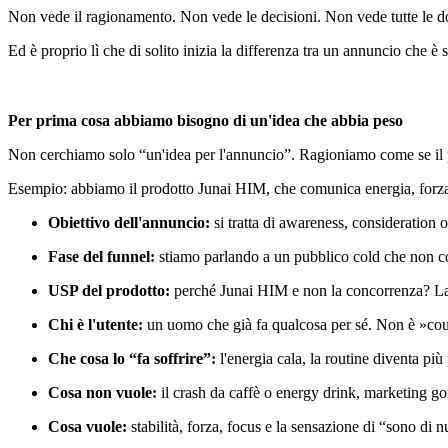
Non vede il ragionamento. Non vede le decisioni. Non vede tutte le d
Ed è proprio lì che di solito inizia la differenza tra un annuncio che 
Per prima cosa abbiamo bisogno di un'idea che abbia peso
Non cerchiamo solo “un'idea per l'annuncio”. Ragioniamo come se il pro
Esempio: abbiamo il prodotto Junai HIM, che comunica energia, forza
Obiettivo dell'annuncio:
si tratta di awareness, consideration 
Fase del funnel:
stiamo parlando a un pubblico cold che non con
USP del prodotto:
perché Junai HIM e non la concorrenza? La di
Chi è l'utente:
un uomo che già fa qualcosa per sé. Non è »co
Che cosa lo “fa soffrire”:
l'energia cala, la routine diventa pi
Cosa non vuole:
il crash da caffè o energy drink, marketing g
Cosa vuole:
stabilità, forza, focus e la sensazione di “sono di