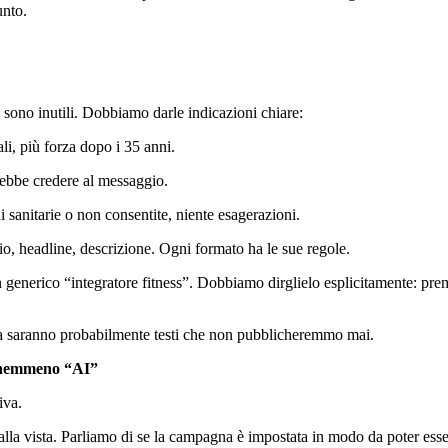
unto.
o sono inutili. Dobbiamo darle indicazioni chiare:
li, più forza dopo i 35 anni.
rebbe credere al messaggio.
 sanitarie o non consentite, niente esagerazioni.
, headline, descrizione. Ogni formato ha le sue regole.
enerico “integratore fitness”. Dobbiamo dirglielo esplicitamente: prem
 Ma saranno probabilmente testi che non pubblicheremmo mai.
a nemmeno “AI”
siva.
 alla vista. Parliamo di se la campagna è impostata in modo da poter ess