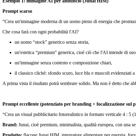
Esempio 1: immagine AI per annuncio (Junai HIM)
Prompt scarso
“Crea un'immagine moderna di un uomo pieno di energia che promuov
Che cosa farà con ogni probabilità l'AI?
un uomo “stock” generico senza storia,
un'estetica “premium” generica, cioè ciò che l'AI intende di su
un'immagine senza contesto e composizione chiari,
il classico cliché: sfondo scuro, luce blu e muscoli evidenziati a
A prima vista il risultato potrà sembrare solido. Ma non è detto che abb
Prompt eccellente (potenziato per branding + focalizzazione sul p
“Crea un visual pubblicitario fotorealistico in formato verticale 4 : 
Brand:
Junai, cioè premium, minimalista, qualità europea, con una s
Prodotto:
flacone Junai HIM, integratore alimentare per energia, for