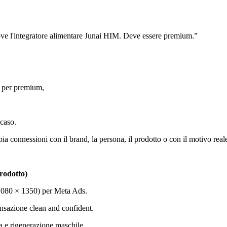
e l'integratore alimentare Junai HIM. Deve essere premium.”
o per premium,
 caso.
ia connessioni con il brand, la persona, il prodotto o con il motivo real
rodotto)
5 (1080 × 1350) per Meta Ads.
ensazione clean and confident.
za e rigenerazione maschile.