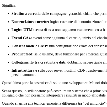
Significa:
Struttura corretta delle campagne:
gerarchia chiara che perme
Nomenclature corrette:
logica coerente di denominazione di ca
Logica UTM:
senza di essa non sappiamo esattamente cosa ha ge
Eventi GA4:
eventi come aggiunta al carrello, inizio del chec
Consent mode e CMP:
una configurazione errata dei consensi 
Product feed:
se lo usiamo, deve funzionare per i mercati giusti
Collegamento tra creatività e dati:
dobbiamo sapere quale annu
Infrastruttura e sviluppo:
server, hosting, CDN, deployment in
persino annunci.
Quest'ultima parte la costruisce di solito uno sviluppatore. Ma noi do
Senza questo, lo sviluppatore può costruire un sistema che a prima vi
collegati o che non possiamo interpretare i risultati in modo affidabile
Quando si arriva alla tecnica, emerge la differenza tra “bel annuncio”