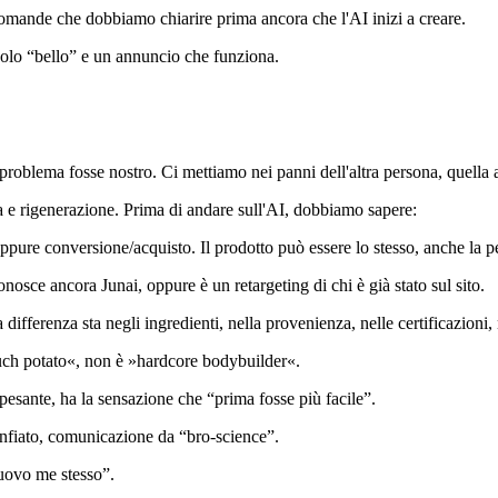
omande che dobbiamo chiarire prima ancora che l'AI inizi a creare.
è solo “bello” e un annuncio che funziona.
blema fosse nostro. Ci mettiamo nei panni dell'altra persona, quella a 
 e rigenerazione. Prima di andare sull'AI, dobbiamo sapere:
oppure conversione/acquisto. Il prodotto può essere lo stesso, anche la p
osce ancora Junai, oppure è un retargeting di chi è già stato sul sito.
fferenza sta negli ingredienti, nella provenienza, nelle certificazioni,
uch potato«, non è »hardcore bodybuilder«.
ù pesante, ha la sensazione che “prima fosse più facile”.
onfiato, comunicazione da “bro-science”.
 nuovo me stesso”.