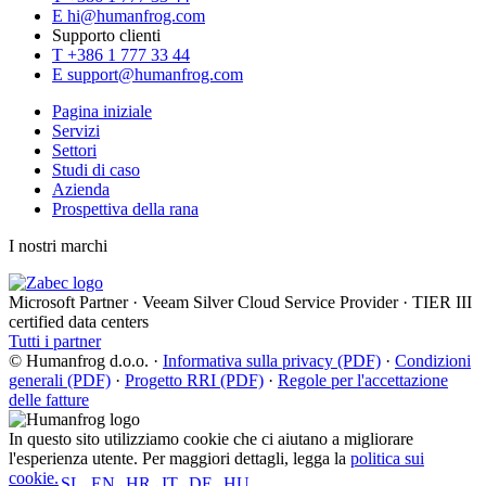
E
hi@humanfrog.com
Supporto clienti
T
+386 1 777 33 44
E
support@humanfrog.com
Pagina iniziale
Servizi
Settori
Studi di caso
Azienda
Prospettiva della rana
I nostri marchi
Microsoft Partner
·
Veeam Silver Cloud Service Provider
·
TIER III
certified data centers
Tutti i partner
© Humanfrog d.o.o.
·
Informativa sulla privacy (PDF)
·
Condizioni
generali (PDF)
·
Progetto RRI (PDF)
·
Regole per l'accettazione
delle fatture
In questo sito utilizziamo cookie che ci aiutano a migliorare
l'esperienza utente. Per maggiori dettagli, legga la
politica sui
cookie.
SL
EN
HR
IT
DE
HU