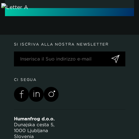
politica sui
SI ISCRIVA ALLA NOSTRA NEWSLETTER
cookie.
ACCETTA TUTTI
CI SEGUA
ACCETTA SOLO I NECESSARI
PERSONALIZZA
Humanfrog d.o.o.
Dunajska cesta 5,
1000 Ljubljana
Slovenia