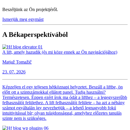
Beszéljünk az Ön projektjéről.
Ismerjük meg egymást
A Békaperspektívából
A lift, amely hazudik (és mi köze ennek az Ön navigációjához)
Matjaž Tomažič
23. 07. 2026
Képzeljen el egy teljesen hétköznapi helyzetet. Beszáll a liftbe, ön
előtt ott a szintszámokkal ellátott panel. Tudja használni?
Természetesen. Éppen ezért írok ma ódát a lifthez – a legegyszerűbb
felhasználói felülethez. A lift felhasználói felülete – ha azt a néhány
számot egyáltalán így nevezhetjük – a lehető legnagyobb fokú
intuitivitással bír; olyan tulajdonsággal, amelyhez előzetes tanulás
szinte nem is szükséges.