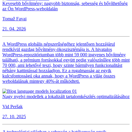
Kevesebb bővítmény: nagyobb biztonság, sebesség és bővíthetőség
az Ön WordPress-weboldalán
Tomaž Favai
21. 04. 2026
A WordPress globális népszerűségéhez jelentősen hozzájárul
rendkívül gazdag bővítmény-ökoszisztémája is. A hivatalos
WordPress-repozitóriumban több mint 59 000 ingyenes bővítmény
található, a prémium forrásokkal együtt pedig valószínűleg több mint
70 000, ami lehetővé teszi, hogy szinte bármilyen funkcionalitást
néhány kattintással hozzáadjon. Ez a rugalmasság az egyik
kulcsfontosságú oka annak, hogy a WordPress a világ összes
weboldalának mintegy 40%-át működteti.
Nagy nyelvi modellek a lokalizált tartalomkészítés optimalizálásához
Vid Peršak
27. 10. 2025
A technológiai világban a sebesség a hatékonyság egyik