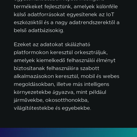
termékeket fejlesztünk, amelyek különféle
külső adatforrásokat egyesítenek az IoT
sütikre vonatkozó szabályzatot.
eszközöktől és a nagy adatrendszerektől a
belső adatbázisokig.
ÖSSZES ELFOGADÁSA
Ezeket az adatokat skálázható
CSAK A SZÜKSÉGESEK ELFOGADÁSA
platformokon keresztül orkesztráljuk,
amelyek kiemelkedő felhasználói élményt
TESTRESZABÁS
biztosítanak felhasználóra szabott
alkalmazásokon keresztül, mobil és webes
megoldásokban, illetve más intelligens
környezetekbe ágyazva, mint például
járművekbe, okosotthonokba,
világítótestekbe és egyebekbe.