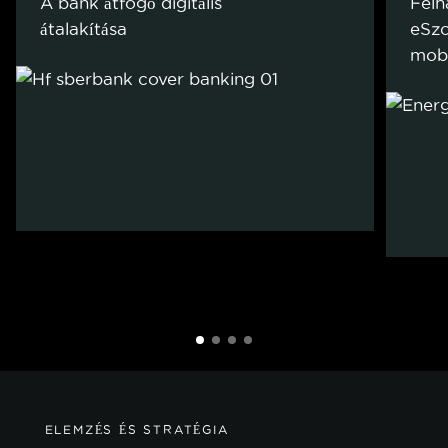
A bank átfogó digitális
Felh
átalakítása
eSzo
mobi
ELEMZÉS ÉS STRATÉGIA