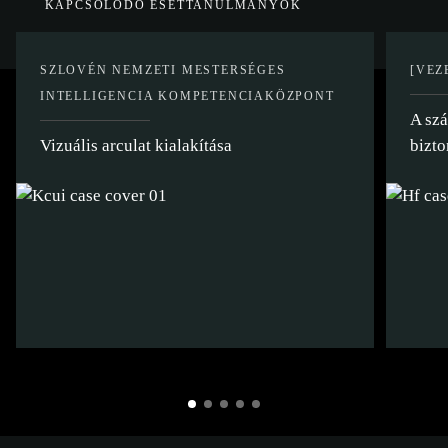
KAPCSOLÓDÓ ESETTANULMÁNYOK
SZLOVÉN NEMZETI MESTERSÉGES
[VEZ
INTELLIGENCIA KOMPETENCIAKÖZPONT
A szá
Vizuális arculat kialakítása
bizto