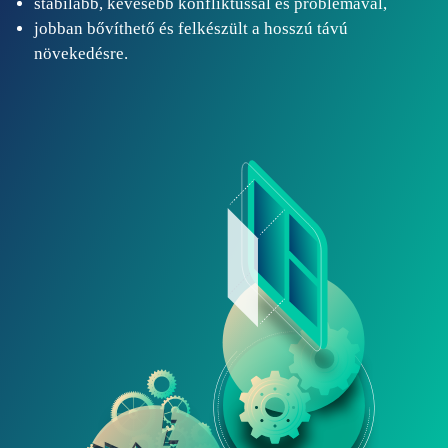
stabilabb, kevesebb konfliktussal és problémával,
jobban bővíthető és felkészült a hosszú távú
növekedésre.