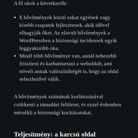
A fő okok a következők:
E bővítmények közül sokat egyének vagy
kisebb csapatok fejlesztenek, akik idővel
elhagyják őket. Az elavult bővítmények a
WordPressben a biztonsági incidensek egyik
leggyakoribb oka.
Minél több bővítménye van, annál nehezebb
frissíteni és karbantartani a weboldalt, ami
növeli annak valószínűségét is, hogy az oldal
sebezhetővé válik.
A bővítmények számának korlátozásával
csökkenti a támadási felületet, és ezzel érdemben
mérsékli a biztonsági kockázatokat.
Teljesítmény: a karcsú oldal