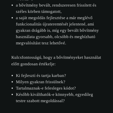
sütikre vonatkozó
a bővítmény bevált, rendszeresen frissített és
szabályzatot.
széles körben támogatott,
a saját megoldás fejlesztése a már meglévő
funkcionalitás újrateremtését jelentené, ami
ÖSSZES ELFOGADÁSA
gyakran drágább is, míg egy bevált bővítmény
használata gyorsabb, olcsóbb és megbízható
CSAK A SZÜKSÉGESEK ELFOGADÁSA
megvalósítást tesz lehetővé.
TESTRESZABÁS
Kulcsfontosságú, hogy a bővítményeket használat
előtt gondosan értékelje:
Ki fejleszti és tartja karban?
Milyen gyakran frissülnek?
Tartalmaznak-e felesleges kódot?
Később kiválthatók-e könnyebb, egyedileg
testre szabott megoldással?