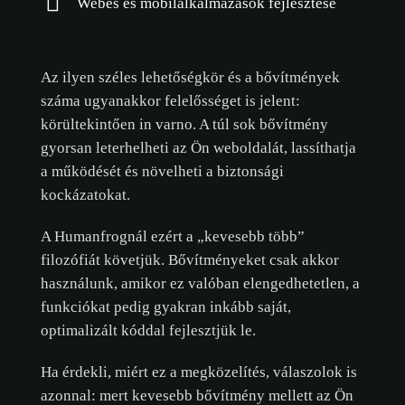
Webes és mobilalkalmazások fejlesztése
Az ilyen széles lehetőségkör és a bővítmények
száma ugyanakkor felelősséget is jelent:
körültekintően in varno. A túl sok bővítmény
gyorsan leterhelheti az Ön weboldalát, lassíthatja
a működését és növelheti a biztonsági
kockázatokat.
A Humanfrognál ezért a „kevesebb több”
filozófiát követjük. Bővítményeket csak akkor
használunk, amikor ez valóban elengedhetetlen, a
funkciókat pedig gyakran inkább saját,
optimalizált kóddal fejlesztjük le.
Ha érdekli, miért ez a megközelítés, válaszolok is
azonnal: mert kevesebb bővítmény mellett az Ön