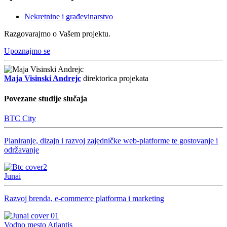
Nekretnine i građevinarstvo
Razgovarajmo o Vašem projektu.
Upoznajmo se
Maja Visinski Andrejc
direktorica projekata
Povezane studije slučaja
BTC City
Planiranje, dizajn i razvoj zajedničke web-platforme te gostovanje i
održavanje
Junai
Razvoj brenda, e-commerce platforma i marketing
Vodno mesto Atlantis