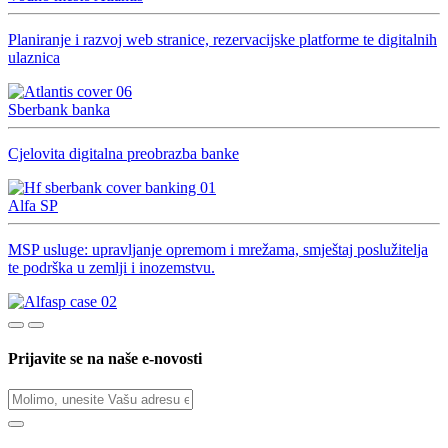
Planiranje i razvoj web stranice, rezervacijske platforme te digitalnih
ulaznica
Sberbank banka
Cjelovita digitalna preobrazba banke
Alfa SP
MSP usluge: upravljanje opremom i mrežama, smještaj poslužitelja
te podrška u zemlji i inozemstvu.
Prijavite se na naše e-novosti