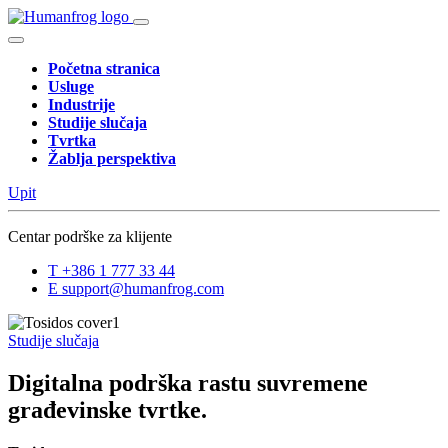
Početna stranica
Usluge
Industrije
Studije slučaja
Tvrtka
Žablja perspektiva
Upit
Centar podrške za klijente
T
+386 1 777 33 44
E
support@humanfrog.com
Studije slučaja
Digitalna podrška rastu suvremene
građevinske tvrtke.