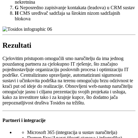
nekretnina
G
Neposredno zapisivanje kontakata (leadova) u CRM sustav
H
CMS uređivač sadržaja sa širokim nizom sadržajnih
blokova
Rezultati
Cjelovitim pristupom omogućili smo naručitelju da ima jednog
pouzdanog partnera za cjelokupno IT rješenje, što značajno
pojednostavljuje organizaciju poslovnih procesa i optimizaciju IT
podrške. Centralizirano upravljanje, automatizirani sigurnosni
sustavi i učinkovita podrška na terenu omogućuju brzu odzivnost te
kraći put od ideje do realizacije. Obnovljeni web-nastup naručitelju
omogućuje jasnu i ciljanu prezentaciju svojih projekata i usluga,
kako za investitore tako i za krajnje kupce, što dodatno jača
prepoznatljivost društva Tosidos na tržištu.
Partneri i integracije
Microsoft 365 (integracija u sustav naručitelja)
Domen Fras/Aparat (tlocrti stanova i infografike)