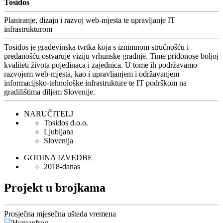
Tosidos
Planiranje, dizajn i razvoj web-mjesta te upravljanje IT
infrastrukturom
Tosidos je građevinska tvrtka koja s iznimnom stručnošću i
predanošću ostvaruje viziju vrhunske gradnje. Time pridonose boljoj
kvaliteti života pojedinaca i zajednica. U tome ih podržavamo
razvojem web-mjesta, kao i upravljanjem i održavanjem
informacijsko-tehnološke infrastrukture te IT podrškom na
gradilištima diljem Slovenije.
NARUČITELJ
Tosidos d.o.o.
Ljubljana
Slovenija
GODINA IZVEDBE
2018-danas
Projekt u brojkama
Prosječna mjesečna ušteda vremena