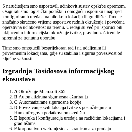
S naručiteljem smo uspostavili učinkovit sustav opskrbe opremom.
Osigurali smo logističku podršku i omogućili isporuku unaprijed
konfiguriranih uređaja na bilo koju lokaciju ili gradilište. Time je
značajno skraćeno vrijeme uspostave radnih okruženja i povećana
operativna učinkovitost na terenu. Uređaji su već pri isporuci bili
uključeni u informacijsko okruženje tvrtke, pravilno zaštićeni te
spremni za trenutnu uporabu.
Time smo omogućili besprijekoran rad i na udaljenim ili
privremenim lokacijama, gdje su stabilna i sigurna povezivost od
ključne važnosti.
Izgradnja Tosidosova informacijskog
ekosustava
A
Okruženje Microsoft 365
B
Automatizirana sigurnosna ažuriranja
C
Automatizirane sigurnosne kopije
D
Povezivanje svih lokacija tvrtke s poslužiteljima u
Humanfrogovu podatkovnom središtu
E
Isporuka i konfiguracija uređaja na različitim lokacijama i
gradilištima
F
korporativno web-mjesto sa stranicama za prodaju