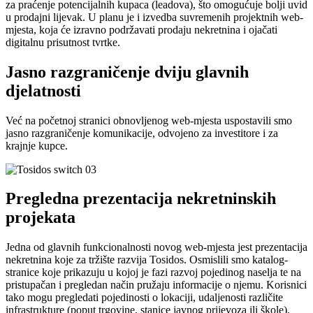
za praćenje potencijalnih kupaca (leadova), što omogućuje bolji uvid
u prodajni lijevak. U planu je i izvedba suvremenih projektnih web-
mjesta, koja će izravno podržavati prodaju nekretnina i ojačati
digitalnu prisutnost tvrtke.
Jasno razgraničenje dviju glavnih
djelatnosti
Već na početnoj stranici obnovljenog web-mjesta uspostavili smo
jasno razgraničenje komunikacije, odvojeno za investitore i za
krajnje kupce.
Pregledna prezentacija nekretninskih
projekata
Jedna od glavnih funkcionalnosti novog web-mjesta jest prezentacija
nekretnina koje za tržište razvija Tosidos. Osmislili smo katalog-
stranice koje prikazuju u kojoj je fazi razvoj pojedinog naselja te na
pristupačan i pregledan način pružaju informacije o njemu. Korisnici
tako mogu pregledati pojedinosti o lokaciji, udaljenosti različite
infrastrukture (poput trgovine, stanice javnog prijevoza ili škole),