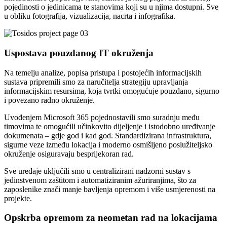
pojedinosti o jedinicama te stanovima koji su u njima dostupni. Sve
u obliku fotografija, vizualizacija, nacrta i infografika.
Uspostava pouzdanog IT okruženja
Na temelju analize, popisa pristupa i postojećih informacijskih
sustava pripremili smo za naručitelja strategiju upravljanja
informacijskim resursima, koja tvrtki omogućuje pouzdano, sigurno
i povezano radno okruženje.
Uvođenjem Microsoft 365 pojednostavili smo suradnju među
timovima te omogućili učinkovito dijeljenje i istodobno uređivanje
dokumenata – gdje god i kad god. Standardizirana infrastruktura,
sigurne veze između lokacija i moderno osmišljeno poslužiteljsko
okruženje osiguravaju besprijekoran rad.
Sve uređaje uključili smo u centralizirani nadzorni sustav s
jedinstvenom zaštitom i automatiziranim ažuriranjima, što za
zaposlenike znači manje bavljenja opremom i više usmjerenosti na
projekte.
Opskrba opremom za neometan rad na lokacijama