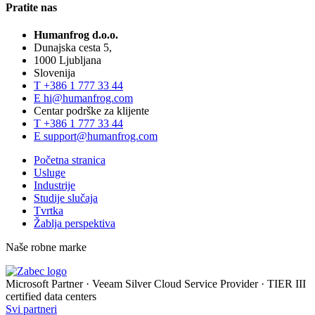
Pratite nas
Humanfrog d.o.o.
Dunajska cesta 5,
1000 Ljubljana
Slovenija
T
+386 1 777 33 44
E
hi@humanfrog.com
Centar podrške za klijente
T
+386 1 777 33 44
E
support@humanfrog.com
Početna stranica
Usluge
Industrije
Studije slučaja
Tvrtka
Žablja perspektiva
Naše robne marke
Microsoft Partner
·
Veeam Silver Cloud Service Provider
·
TIER III
certified data centers
Svi partneri