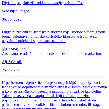
Digitalni projekti: više od komunikacije, više od IT-a
Sebastijan Pregelj
06. 10. 2025
Digitalni projekti su strateška platforma koja istodobno mora graditi
brend, osiguravati vrhunsko korisničko iskustvo te ispunjavati
najviše tehnološke i sigurnosne standarde.
Zašto smo se odlučili za partnerstvo u stvaranju robne marke Junai
Aljaž Česnik
26. 06. 2025
U poslovnom svijetu vrijedi da je za uspjeh ključna specijalizacija.
Kada svatko doprinese svojim znanjem i iskustvom, nastaje suradnja
u kojoj se različite kompetencije nadopunjuju i zažive kao cjelina.
Takva povezivanja stvaraju učinak koji nadilazi puki zbroj
pojedinačnih doprinosa. Upravo nas je to vodilo u strateškom
partnerstvu s tvrtkom BulkNutrition, s kojom smo udružili snage i
stvorili novu robnu marku Junai.life.