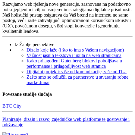
Razvijamo web rješenja nove generacije, zasnovana na podatkovno
potkrijepljenim i ciljno usmjerenim strategijama digitalne prisutnosti.
Naš holistički pristup osigurava da Vaš brend na internetu ne samo
postoji, već i raste zahvaljujući optimiziranom korisničkom iskustvu
(UX), povećanom dosegu, višoj stopi konverzije i generiranju
kvalitetnih leadova.
Iz Žablje perspektive
Dizalo koje laže (i što to ima s Vašom navigacijom)
Važnost jasnih tekstova i uputa na web stranicama
Kako prilagođeni Gutenberg blokovi poboljšavaju
performanse i prilagodljivost web stranica
Digitalni projekti: više od komunikacije, više od IT-a
Zašto smo se odlučili za partnerstvo u stvaranju robne
marke Junai
Povezane studije slučaja
BTC City
Planiranje, dizajn i razvoj zajedničke web-platforme te gostovanje i
održavanje