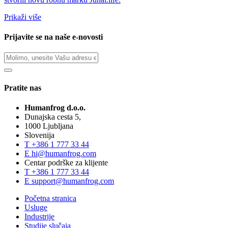
Prikaži više
Prijavite se na naše e-novosti
Pratite nas
Humanfrog d.o.o.
Dunajska cesta 5,
1000 Ljubljana
Slovenija
T
+386 1 777 33 44
E
hi@humanfrog.com
Centar podrške za klijente
T
+386 1 777 33 44
E
support@humanfrog.com
Početna stranica
Usluge
Industrije
Studije slučaja