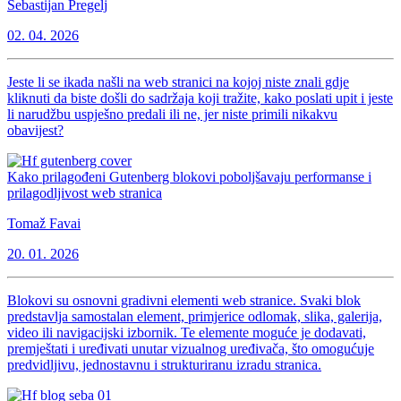
Sebastijan Pregelj
02. 04. 2026
Jeste li se ikada našli na web stranici na kojoj niste znali gdje
kliknuti da biste došli do sadržaja koji tražite, kako poslati upit i jeste
li narudžbu uspješno predali ili ne, jer niste primili nikakvu
obavijest?
Kako prilagođeni Gutenberg blokovi poboljšavaju performanse i
prilagodljivost web stranica
Tomaž Favai
20. 01. 2026
Blokovi su osnovni gradivni elementi web stranice. Svaki blok
predstavlja samostalan element, primjerice odlomak, slika, galerija,
video ili navigacijski izbornik. Te elemente moguće je dodavati,
premještati i uređivati unutar vizualnog uređivača, što omogućuje
predvidljivu, jednostavnu i strukturiranu izradu stranica.