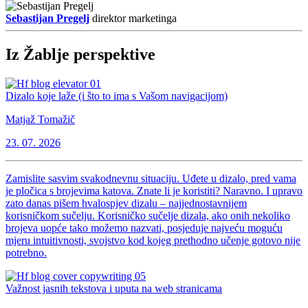
Sebastijan Pregelj
direktor marketinga
Iz Žablje perspektive
Dizalo koje laže (i što to ima s Vašom navigacijom)
Matjaž Tomažič
23. 07. 2026
Zamislite sasvim svakodnevnu situaciju. Uđete u dizalo, pred vama
je pločica s brojevima katova. Znate li je koristiti? Naravno. I upravo
zato danas pišem hvalospjev dizalu – najjednostavnijem
korisničkom sučelju. Korisničko sučelje dizala, ako onih nekoliko
brojeva uopće tako možemo nazvati, posjeduje najveću moguću
mjeru intuitivnosti, svojstvo kod kojeg prethodno učenje gotovo nije
potrebno.
Važnost jasnih tekstova i uputa na web stranicama