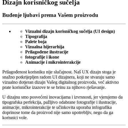
Dizajn korisničkog sučelja
Buđenje ljubavi prema Vašem proizvodu
Vizualni dizajn korisničkog sučelja (UI design)
Tipografija
Palete boja
Vizualna hijerarhija
Prilagođene ilustracije
fotografije i ikone
Animacije i mikrointerakcije
Prilagođenost korisniku nije slučajnost. Naš UX dizajn stoga je
snažno potkrijepljen radom UI dizajnera, koji ne stvaraju samo
vizualno dotjeran dizajn Vašeg digitalnog proizvoda, već aktivno
prate korisničke izazove te se brinu za njihovo rješavanje.
U dizajnu smo posvećeni inovacijama i izvrsnosti, jer vjerujemo da
tipografska perfekcija, pažljivo odabrane fotografije i ilustracije,
animacije, mikrointerakcije te učinkovita uporaba infografika
doprinose tome da proizvod nije samo upotrebljiv, nego da ga
korisnici vole.