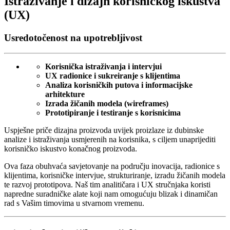
Istraživanje i dizajn korisničkog iskustva
(UX)
Usredotočenost na upotrebljivost
Korisnička istraživanja i intervjui
UX radionice i sukreiranje s klijentima
Analiza korisničkih putova i informacijske
arhitekture
Izrada žičanih modela (wireframes)
Prototipiranje i testiranje s korisnicima
Uspješne priče dizajna proizvoda uvijek proizlaze iz dubinske
analize i istraživanja usmjerenih na korisnika, s ciljem unaprijediti
korisničko iskustvo konačnog proizvoda.
Ova faza obuhvaća savjetovanje na području inovacija, radionice s
klijentima, korisničke intervjue, strukturiranje, izradu žičanih modela
te razvoj prototipova. Naš tim analitičara i UX stručnjaka koristi
napredne suradničke alate koji nam omogućuju blizak i dinamičan
rad s Vašim timovima u stvarnom vremenu.