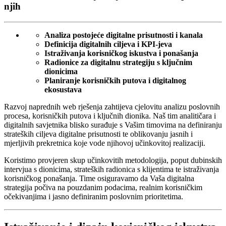
njih
Analiza postojeće digitalne prisutnosti i kanala
Definicija digitalnih ciljeva i KPI-jeva
Istraživanja korisničkog iskustva i ponašanja
Radionice za digitalnu strategiju s ključnim
dionicima
Planiranje korisničkih putova i digitalnog
ekosustava
Razvoj naprednih web rješenja zahtijeva cjelovitu analizu poslovnih
procesa, korisničkih putova i ključnih dionika. Naš tim analitičara i
digitalnih savjetnika blisko surađuje s Vašim timovima na definiranju
strateških ciljeva digitalne prisutnosti te oblikovanju jasnih i
mjerljivih prekretnica koje vode njihovoj učinkovitoj realizaciji.
Koristimo provjeren skup učinkovitih metodologija, poput dubinskih
intervjua s dionicima, strateških radionica s klijentima te istraživanja
korisničkog ponašanja. Time osiguravamo da Vaša digitalna
strategija počiva na pouzdanim podacima, realnim korisničkim
očekivanjima i jasno definiranim poslovnim prioritetima.