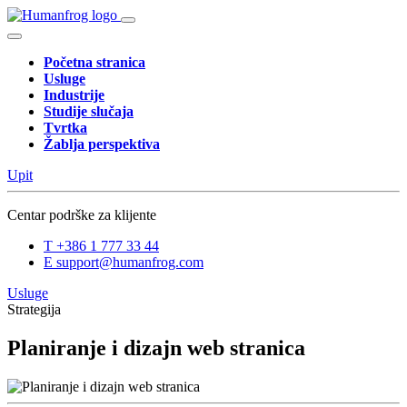
Početna stranica
Usluge
Industrije
Studije slučaja
Tvrtka
Žablja perspektiva
Upit
Centar podrške za klijente
T
+386 1 777 33 44
E
support@humanfrog.com
Usluge
Strategija
Planiranje i dizajn web stranica