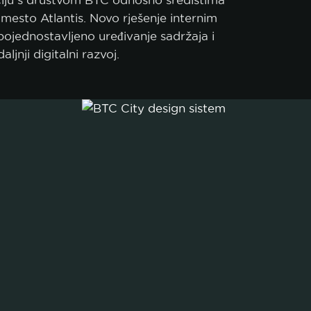
kciju s društvom BTC odnosno središtima
mesto Atlantis. Novo rješenje internim
ojednostavljeno uređivanje sadržaja i
ljnji digitalni razvoj.