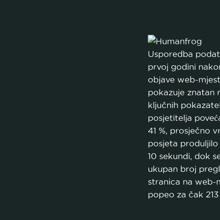
Usporedba podat
prvoj godini nako
objave web-mjes
pokazuje znatan r
ključnih pokazatel
posjetitelja poveć
41 %, prosječno v
posjeta produljilo
10 sekundi, dok s
ukupan broj preg
stranica na web-
popeo za čak 213