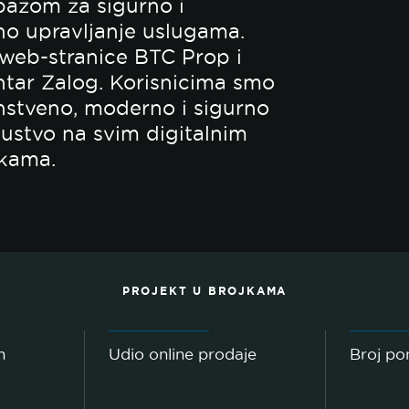
bazom za sigurno i
no upravljanje uslugama.
 web-stranice BTC Prop i
ntar Zalog. Korisnicima smo
instveno, moderno i sigurno
kustvo na svim digitalnim
čkama.
PROJEKT U BROJKAMA
h
Udio online prodaje
Broj po