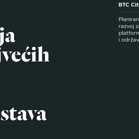
BTC Cit
Planiranj
ja
razvoj 
platfor
jvećih
i održa
stava