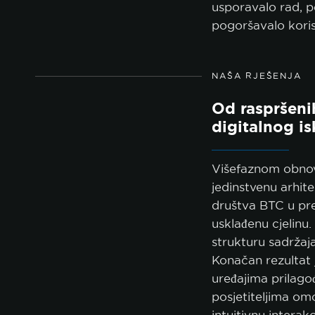
usporavalo rad, p
pogoršavalo kori
NAŠA RJEŠENJA
Od raspršeni
digitalnog i
Višefaznom obnov
jedinstvenu arhite
društva BTC u pre
usklađenu cjelinu. 
strukturu sadržaja
Konačan rezultat j
uređajima prilago
posjetiteljima om