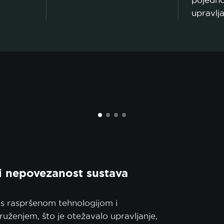
pojedno
ku kolačića.
upravlja
PRIHVATI SVE
PRIHVATI SAMO NUŽNE
PRILA
i nepovezanost sustava
s raspršenom tehnologijom i
ruženjem, što je otežavalo upravljanje,