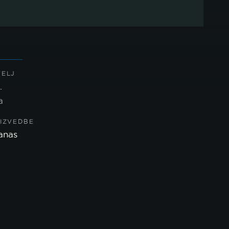
TELJ
.
a
 IZVEDBE
anas