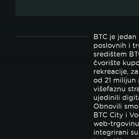
BTC je jedan 
poslovnih i t
središtem BTC
čvorište kupo
rekreacije, za
od 21 milijun
višefaznu st
ujedinili digi
Obnovili smo
BTC City i Vo
web-trgovinu
integrirani s