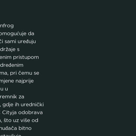
 omogućuje da
i sami uređuju
držaje s
enim pristupom
određenim
ima, pri čemu se
mjene najprije
u u
remnik za
 gdje ih urednički
 Cityja odobrava
ja, što uz više od
nuđača bitno