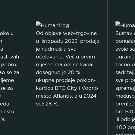
aka u
Od objave web-trgovine
Sustav
n
u listopadu 2023. prodaja
ponuđač
ta
je nadmašila sva
svoje sa
ast svih
očekivanja. Već u prvim
ogranič
ja: broj
mjesecima online kanal
točno 
ao se za
dosegnuo je 20 %
sadržaj
rijeme
ukupne prodaje poklon-
sve pro
 se za
kartica BTC City i Vodno
spremaj
e
mesto Atlantis, a u 2024.
međusp
leda
već 28 %.
pregled,
mjestu
tim BTC
 %.
ili odbi
400 po