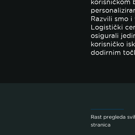
korisničkom 
personalizira
Razvili smo i
Logistički ce
osigurali jed
korisničko is
dodirnim to
Rast pregleda svi
stranica