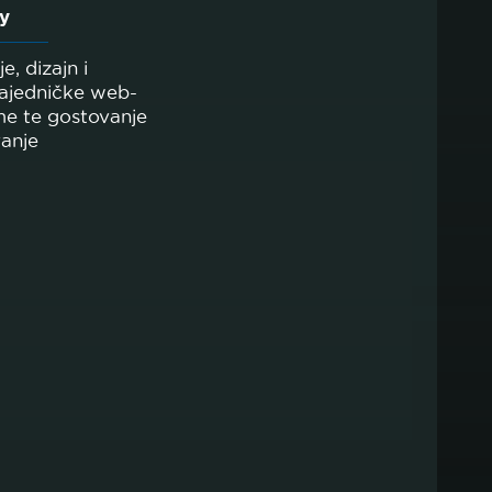
y
e, dizajn i
zajedničke web-
me te gostovanje
vanje