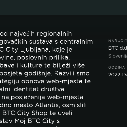
od najvećih regionalnih
rgovačkih sustava s centralnim
NARUČI
BTC d.d
 City Ljubljana, koje je
Slovenij
vine, poslovnih prilika,
bave i kulture te bilježi više
GODINA
 posjeta godišnje. Razvili smo
2022-D
rategiju obnove web-mjesta te
talni identitet društva.
 najposjećenija web-mjesta
dno mesto Atlantis, osmislili
 BTC City Shop te uveli
ustav Moj BTC City s