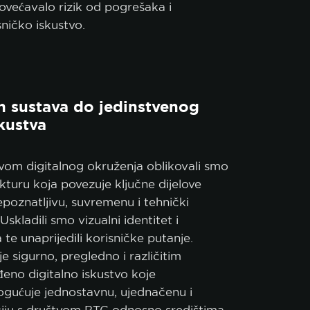
ovećavalo rizik od pogrešaka i
sničko iskustvo.
h sustava do jedinstvenog
skustva
om digitalnog okruženja oblikovali smo
kturu koja povezuje ključne dijelove
poznatljivu, suvremenu i tehnički
Uskladili smo vizualni identitet i
 te unaprijedili korisničke putanje.
e sigurno, pregledno i različitim
đeno digitalno iskustvo koje
ogućuje jednostavnu, ujednačenu i