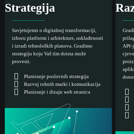
Strategija
Raz
Savjetujemo o digitalnoj transformaciji,
Gradi
izboru platformi i arhitekture, usklađenosti
prila
i izradi tehnoloških planova. Gradimo
API-
strategiju koju Vaš tim doista može
cjevo
provesti.
proiz
aplik
Planiranje poslovnih strategija
donos
Razvoj robnih marki i komunikacija
Planiranje i dizajn web stranica