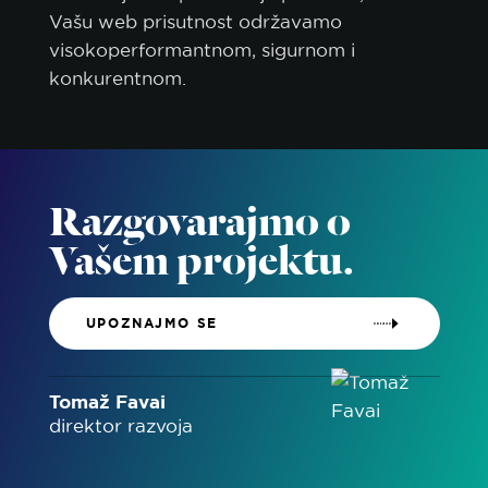
Vašu web prisutnost održavamo
PRIHVATI SVE
visokoperformantnom, sigurnom i
konkurentnom.
PRIHVATI SAMO NUŽNE
PRILAGODI
Razgovarajmo o
Vašem projektu.
UPOZNAJMO SE
Tomaž Favai
direktor razvoja