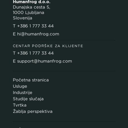
Humanfrog d.o.o.
Dunajska cesta 5,
1000 Ljubljana
Slovenija
T
+386 1 777 33 44
E
hi@humanfrog.com
CENTAR PODRŠKE ZA KLIJENTE
T
+386 1 777 33 44
E
support@humanfrog.com
Početna stranica
Usluge
Industrije
Studije slučaja
Tvrtka
Žablja perspektiva