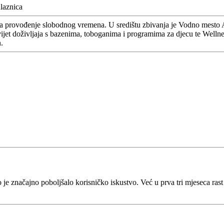
ulaznica
 za provođenje slobodnog vremena. U središtu zbivanja je Vodno mesto A
ijet doživljaja s bazenima, toboganima i programima za djecu te Wellness
.
e značajno poboljšalo korisničko iskustvo. Već u prva tri mjeseca rast i