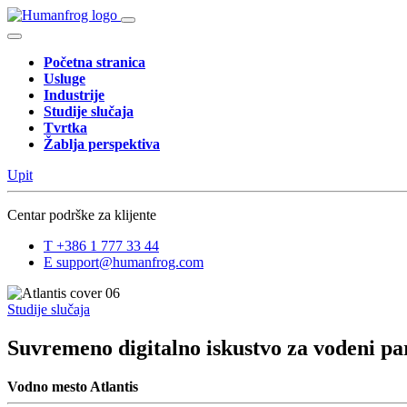
Početna stranica
Usluge
Industrije
Studije slučaja
Tvrtka
Žablja perspektiva
Upit
Centar podrške za klijente
T
+386 1 777 33 44
E
support@humanfrog.com
Studije slučaja
Suvremeno digitalno iskustvo za vodeni pa
Vodno mesto Atlantis