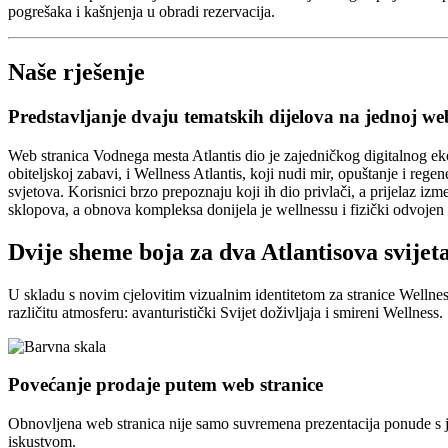
pogrešaka i kašnjenja u obradi rezervacija.
Naše rješenje
Predstavljanje dvaju tematskih dijelova na jednoj web
Web stranica Vodnega mesta Atlantis dio je zajedničkog digitalnog ekos
obiteljskoj zabavi, i Wellness Atlantis, koji nudi mir, opuštanje i reg
svjetova. Korisnici brzo prepoznaju koji ih dio privlači, a prijelaz iz
sklopova, a obnova kompleksa donijela je wellnessu i fizički odvojen
Dvije sheme boja za dva Atlantisova svijet
U skladu s novim cjelovitim vizualnim identitetom za stranice Wellness
različitu atmosferu: avanturistički Svijet doživljaja i smireni Wellnes
Povećanje prodaje putem web stranice
Obnovljena web stranica nije samo suvremena prezentacija ponude s j
iskustvom.