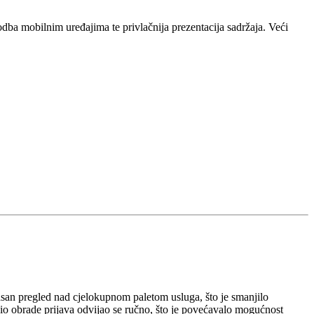
odba mobilnim uređajima te privlačnija prezentacija sadržaja. Veći
jasan pregled nad cjelokupnom paletom usluga, što je smanjilo
 dio obrade prijava odvijao se ručno, što je povećavalo mogućnost