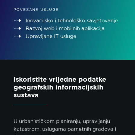
POVEZANE USLUGE
Inovacijsko i tehnološko savjetovanje
Razvoj web i mobilnih aplikacija
Upravljane IT usluge
politiku
kolačića.
Iskoristite vrijedne podatke
PRIHVATI SVE
geografskih informacijskih
sustava
PRIHVATI SAMO NUŽNE
PRILAGODI
U urbanističkom planiranju, upravljanju
katastrom, uslugama pametnih gradova i