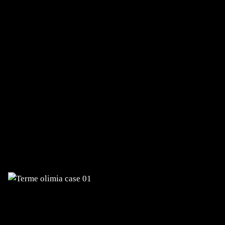
TERME OLIMIA UND TERME TUHELJ
Digitalisierung von Geschäftsprozessen,
Entwicklung komplexer Websysteme
mit Integrationen und E‑Commerce