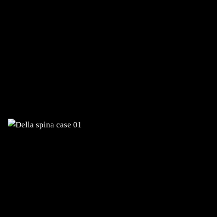
DELLA SPINA
Planung, ERP-System, Aufbau der
Website und des Onlineshops