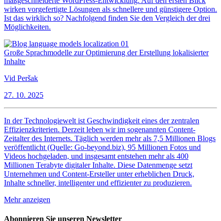
maßgeschneiderte WordPress-Entwicklung. Auf den ersten Blick
wirken vorgefertigte Lösungen als schnellere und günstigere Option.
Ist das wirklich so? Nachfolgend finden Sie den Vergleich der drei
Möglichkeiten.
Große Sprachmodelle zur Optimierung der Erstellung lokalisierter
Inhalte
Vid Peršak
27. 10. 2025
In der Technologiewelt ist Geschwindigkeit eines der zentralen
Effizienzkriterien. Derzeit leben wir im sogenannten Content-
Zeitalter des Internets. Täglich werden mehr als 7,5 Millionen Blogs
veröffentlicht (Quelle: Go-beyond.biz), 95 Millionen Fotos und
Videos hochgeladen, und insgesamt entstehen mehr als 400
Millionen Terabyte digitaler Inhalte. Diese Datenmenge setzt
Unternehmen und Content-Ersteller unter erheblichen Druck,
Inhalte schneller, intelligenter und effizienter zu produzieren.
Mehr anzeigen
Abonnieren Sie unseren Newsletter