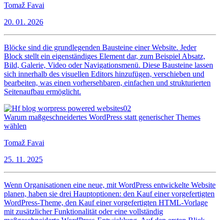
Tomaž Favai
20. 01. 2026
Blöcke sind die grundlegenden Bausteine einer Website. Jeder
Block stellt ein eigenständiges Element dar, zum Beispiel Absatz,
Bild, Galerie, Video oder Navigationsmenü. Diese Bausteine lassen
sich innerhalb des visuellen Editors hinzufügen, verschieben und
bearbeiten, was einen vorhersehbaren, einfachen und strukturierten
Seitenaufbau ermöglicht.
Warum maßgeschneidertes WordPress statt generischer Themes
wählen
Tomaž Favai
25. 11. 2025
Wenn Organisationen eine neue, mit WordPress entwickelte Website
planen, haben sie drei Hauptoptionen: den Kauf einer vorgefertigten
WordPress-Theme, den Kauf einer vorgefertigten HTML-Vorlage
mit zusätzlicher Funktionalität oder eine vollständig