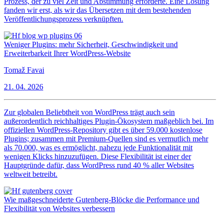
Prozess, der zu viel Zeit und Abstimmung erforderte. Eine Lösung
fanden wir erst, als wir das Übersetzen mit dem bestehenden
Veröffentlichungsprozess verknüpften.
Weniger Plugins: mehr Sicherheit, Geschwindigkeit und
Erweiterbarkeit Ihrer WordPress-Website
Tomaž Favai
21. 04. 2026
Zur globalen Beliebtheit von WordPress trägt auch sein
außerordentlich reichhaltiges Plugin-Ökosystem maßgeblich bei. Im
offiziellen WordPress-Repository gibt es über 59.000 kostenlose
Plugins; zusammen mit Premium-Quellen sind es vermutlich mehr
als 70.000, was es ermöglicht, nahezu jede Funktionalität mit
wenigen Klicks hinzuzufügen. Diese Flexibilität ist einer der
Hauptgründe dafür, dass WordPress rund 40 % aller Websites
weltweit betreibt.
Wie maßgeschneiderte Gutenberg-Blöcke die Performance und
Flexibilität von Websites verbessern