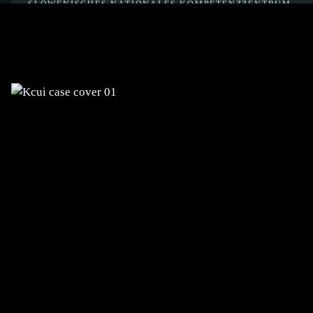
SLOWENISCHES NATIONALES KOMPETENZZENTRUM
FÜR KÜNSTLICHE INTELLIGENZ
Entwicklung der visuellen Identität
ZENTRUM FÜR BERUFSBILDUNG
Entwicklung der NRP-Plattform für das
Management nationaler