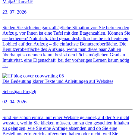
Matjaž Tomažič
23. 07. 2026
Stellen Sie sich eine ganz alltägliche Situation vor. Sie betreten den
Aufzug, vor Ihnen ist eine Tafel mit den Etagenzahlen. Können Sie
sie bedienen? Natürlich. Und genau deshalb schreibe ich heute ein
Loblied auf den Aufzug – die einfachste Benutzeroberfläche. Die
Benutzeroberfläche des Aufzugs, wenn man diese paar Zahlen
überhaupt so nennen kann, besitzt den höchstmöglichen Grad an
Intuitivität, eine Eigenschaft, bei der vorheriges Lernen kaum nötig
ist.
Die Bedeutung klarer Texte und Anleitungen auf Websites
Sebastijan Pregelj
02. 04. 2026
Sind Sie schon einmal auf einer Website gelandet, auf der Sie nicht
wussten, wohin Sie klicken müssen, um zu den gesuchten Inhalten
zu gelangen, wie Sie eine Anfrage absenden und ob Sie eine
Bestellung erfolgreich aufgegeben haben oder nicht, weil Sie