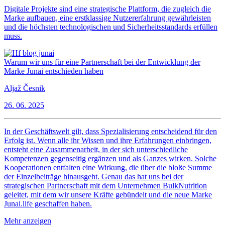
Digitale Projekte sind eine strategische Plattform, die zugleich die
Marke aufbauen, eine erstklassige Nutzererfahrung gewährleisten
und die höchsten technologischen und Sicherheitsstandards erfüllen
muss.
Warum wir uns für eine Partnerschaft bei der Entwicklung der
Marke Junai entschieden haben
Aljaž Česnik
26. 06. 2025
In der Geschäftswelt gilt, dass Spezialisierung entscheidend für den
Erfolg ist. Wenn alle ihr Wissen und ihre Erfahrungen einbringen,
entsteht eine Zusammenarbeit, in der sich unterschiedliche
Kompetenzen gegenseitig ergänzen und als Ganzes wirken. Solche
Kooperationen entfalten eine Wirkung, die über die bloße Summe
der Einzelbeiträge hinausgeht. Genau das hat uns bei der
strategischen Partnerschaft mit dem Unternehmen BulkNutrition
geleitet, mit dem wir unsere Kräfte gebündelt und die neue Marke
Junai.life geschaffen haben.
Mehr anzeigen