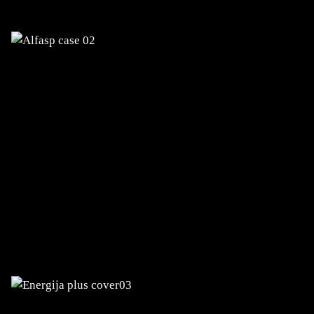
sowie Support im In- und Ausland.
ENERGIJA PLUS
Entwicklung eines Benutzerportals und
der mobilen Anwendung eServices