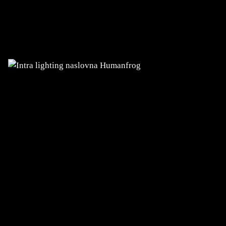
Konzeption, Entwicklung,
Weiterentwicklungen sowie Hosting von
Websites und Anwendungen
ALFA SP
MSP-Services: Geräte- und
Netzwerkmanagement, Server-Hosting