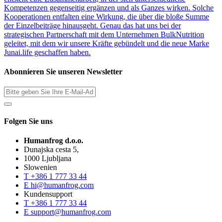
Kompetenzen gegenseitig ergänzen und als Ganzes wirken. Solche
Kooperationen entfalten eine Wirkung, die über die bloße Summe
der Einzelbeiträge hinausgeht. Genau das hat uns bei der
strategischen Partnerschaft mit dem Unternehmen BulkNutrition
geleitet, mit dem wir unsere Kräfte gebündelt und die neue Marke
Junai.life geschaffen haben.
Abonnieren Sie unseren Newsletter
Folgen Sie uns
Humanfrog d.o.o.
Dunajska cesta 5,
1000 Ljubljana
Slowenien
T
+386 1 777 33 44
E
hi@humanfrog.com
Kundensupport
T
+386 1 777 33 44
E
support@humanfrog.com