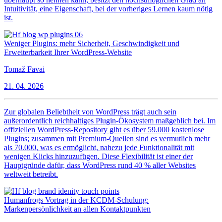
Intuitivität, eine Eigenschaft, bei der vorheriges Lernen kaum nötig
ist.
Weniger Plugins: mehr Sicherheit, Geschwindigkeit und
Erweiterbarkeit Ihrer WordPress-Website
Tomaž Favai
21. 04. 2026
Zur globalen Beliebtheit von WordPress trägt auch sein
außerordentlich reichhaltiges Plugin-Ökosystem maßgeblich bei. Im
offiziellen WordPress-Repository gibt es über 59.000 kostenlose
Plugins; zusammen mit Premium-Quellen sind es vermutlich mehr
als 70.000, was es ermöglicht, nahezu jede Funktionalität mit
wenigen Klicks hinzuzufügen. Diese Flexibilität ist einer der
Hauptgründe dafür, dass WordPress rund 40 % aller Websites
weltweit betreibt.
Humanfrogs Vortrag in der KCDM-Schulung:
Markenpersönlichkeit an allen Kontaktpunkten