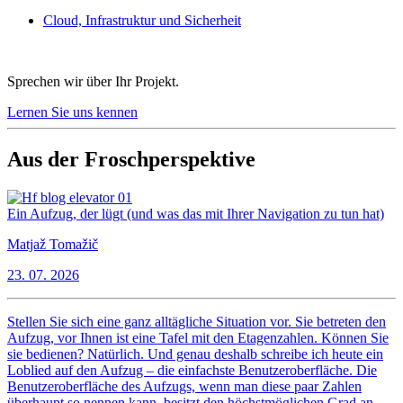
Cloud, Infrastruktur und Sicherheit
Sprechen wir über Ihr Projekt.
Lernen Sie uns kennen
Aus der Froschperspektive
Ein Aufzug, der lügt (und was das mit Ihrer Navigation zu tun hat)
Matjaž Tomažič
23. 07. 2026
Stellen Sie sich eine ganz alltägliche Situation vor. Sie betreten den
Aufzug, vor Ihnen ist eine Tafel mit den Etagenzahlen. Können Sie
sie bedienen? Natürlich. Und genau deshalb schreibe ich heute ein
Loblied auf den Aufzug – die einfachste Benutzeroberfläche. Die
Benutzeroberfläche des Aufzugs, wenn man diese paar Zahlen
überhaupt so nennen kann, besitzt den höchstmöglichen Grad an