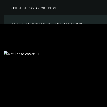
STUDI DI CASO CORRELATI
CENTRO NAZIONALE DI COMPETENZA PER
L'INTELLIGENZA ARTIFICIALE DELLA SLOVENIA
Sviluppo dell’identità visiva