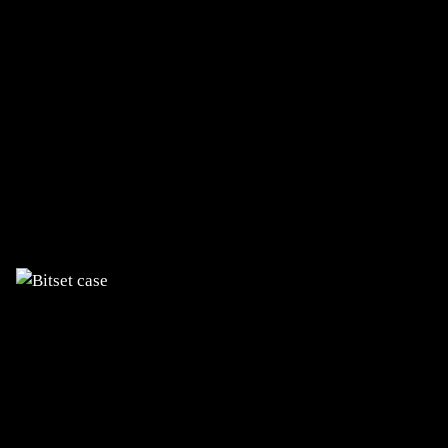
BITSET
Migrazione da VMware a Proxmox