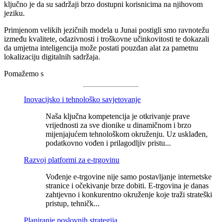
ključno je da su sadržaji brzo dostupni korisnicima na njihovom
jeziku.
Primjenom velikih jezičnih modela u Junai postigli smo ravnotežu
između kvalitete, odazivnosti i troškovne učinkovitosti te dokazali
da umjetna inteligencija može postati pouzdan alat za pametnu
lokalizaciju digitalnih sadržaja.
Pomažemo s
Inovacijsko i tehnološko savjetovanje
Naša ključna kompetencija je otkrivanje prave
vrijednosti za sve dionike u dinamičnom i brzo
mijenjajućem tehnološkom okruženju. Uz usklađen,
podatkovno vođen i prilagodljiv pristu...
Razvoj platformi za e-trgovinu
Vođenje e-trgovine nije samo postavljanje internetske
stranice i očekivanje brze dobiti. E-trgovina je danas
zahtjevno i konkurentno okruženje koje traži strateški
pristup, tehničk...
Planiranje poslovnih strategija