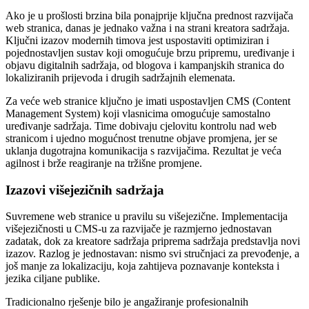
Ako je u prošlosti brzina bila ponajprije ključna prednost razvijača
web stranica, danas je jednako važna i na strani kreatora sadržaja.
Ključni izazov modernih timova jest uspostaviti optimiziran i
pojednostavljen sustav koji omogućuje brzu pripremu, uređivanje i
objavu digitalnih sadržaja, od blogova i kampanjskih stranica do
lokaliziranih prijevoda i drugih sadržajnih elemenata.
Za veće web stranice ključno je imati uspostavljen CMS (Content
Management System) koji vlasnicima omogućuje samostalno
uređivanje sadržaja. Time dobivaju cjelovitu kontrolu nad web
stranicom i ujedno mogućnost trenutne objave promjena, jer se
uklanja dugotrajna komunikacija s razvijačima. Rezultat je veća
agilnost i brže reagiranje na tržišne promjene.
Izazovi višejezičnih sadržaja
Suvremene web stranice u pravilu su višejezične. Implementacija
višejezičnosti u CMS-u za razvijače je razmjerno jednostavan
zadatak, dok za kreatore sadržaja priprema sadržaja predstavlja novi
izazov. Razlog je jednostavan: nismo svi stručnjaci za prevođenje, a
još manje za lokalizaciju, koja zahtijeva poznavanje konteksta i
jezika ciljane publike.
Tradicionalno rješenje bilo je angažiranje profesionalnih