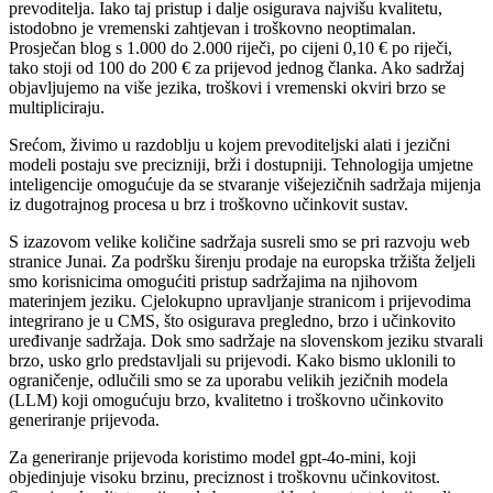
prevoditelja. Iako taj pristup i dalje osigurava najvišu kvalitetu,
istodobno je vremenski zahtjevan i troškovno neoptimalan.
Prosječan blog s 1.000 do 2.000 riječi, po cijeni 0,10 € po riječi,
tako stoji od 100 do 200 € za prijevod jednog članka. Ako sadržaj
objavljujemo na više jezika, troškovi i vremenski okviri brzo se
multipliciraju.
Srećom, živimo u razdoblju u kojem prevoditeljski alati i jezični
modeli postaju sve precizniji, brži i dostupniji. Tehnologija umjetne
inteligencije omogućuje da se stvaranje višejezičnih sadržaja mijenja
iz dugotrajnog procesa u brz i troškovno učinkovit sustav.
S izazovom velike količine sadržaja susreli smo se pri razvoju web
stranice Junai. Za podršku širenju prodaje na europska tržišta željeli
smo korisnicima omogućiti pristup sadržajima na njihovom
materinjem jeziku. Cjelokupno upravljanje stranicom i prijevodima
integrirano je u CMS, što osigurava pregledno, brzo i učinkovito
uređivanje sadržaja. Dok smo sadržaje na slovenskom jeziku stvarali
brzo, usko grlo predstavljali su prijevodi. Kako bismo uklonili to
ograničenje, odlučili smo se za uporabu velikih jezičnih modela
(LLM) koji omogućuju brzo, kvalitetno i troškovno učinkovito
generiranje prijevoda.
Za generiranje prijevoda koristimo model gpt-4o-mini, koji
objedinjuje visoku brzinu, preciznost i troškovnu učinkovitost.