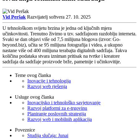
Vid Peršak
Razvijatelj softvera
27. 10. 2025
U tehnološkom svijetu brzina je jedna od ključnih mjera
učinkovitosti. Trenutno živimo u tzv. sadržajnom razdoblju interneta.
Svaki se dan objavi više od 7,5 milijuna blogova (izvor: Go-
beyond.biz), učita se 95 milijuna fotografija i videa, a ukupno
nastane više od 400 milijuna terabajta digitalnih sadržaja. Takva
količina podataka stvara izniman pritisak na tvrtke i kreatore
sadržaja da sadržaje proizvode brže, pametnije i učinkovitije.
Teme ovog članka
Inovacije i tehnologija
Razvoj web rješenja
Usluge ovog članka
Inovacijsko i tehnološko savjetovanje
Razvoj platformi za e-trgovinu
Planiranje poslovnih strategija
Razvoj web i mobilnih aplikacija
Poveznice
Studija slučaja: Junai