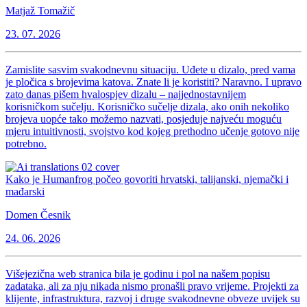
Matjaž Tomažič
23. 07. 2026
Zamislite sasvim svakodnevnu situaciju. Uđete u dizalo, pred vama
je pločica s brojevima katova. Znate li je koristiti? Naravno. I upravo
zato danas pišem hvalospjev dizalu – najjednostavnijem
korisničkom sučelju. Korisničko sučelje dizala, ako onih nekoliko
brojeva uopće tako možemo nazvati, posjeduje najveću moguću
mjeru intuitivnosti, svojstvo kod kojeg prethodno učenje gotovo nije
potrebno.
Kako je Humanfrog počeo govoriti hrvatski, talijanski, njemački i
mađarski
Domen Česnik
24. 06. 2026
Višejezična web stranica bila je godinu i pol na našem popisu
zadataka, ali za nju nikada nismo pronašli pravo vrijeme. Projekti za
klijente, infrastruktura, razvoj i druge svakodnevne obveze uvijek su