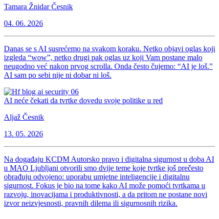
Tamara Žnidar Česnik
04. 06. 2026
Danas se s AI susrećemo na svakom koraku. Netko objavi oglas koji
izgleda “wow”, netko drugi pak oglas uz koji Vam postane malo
neugodno već nakon prvog scrolla. Onda često čujemo: “AI je loš.”
AI sam po sebi nije ni dobar ni loš.
AI neće čekati da tvrtke dovedu svoje politike u red
Aljaž Česnik
13. 05. 2026
Na događaju KCDM Autorsko pravo i digitalna sigurnost u doba AI
u MAO Ljubljani otvorili smo dvije teme koje tvrtke još prečesto
obrađuju odvojeno: uporabu umjetne inteligencije i digitalnu
sigurnost. Fokus je bio na tome kako AI može pomoći tvrtkama u
razvoju, inovacijama i produktivnosti, a da pritom ne postane novi
izvor neizvjesnosti, pravnih dilema ili sigurnosnih rizika.