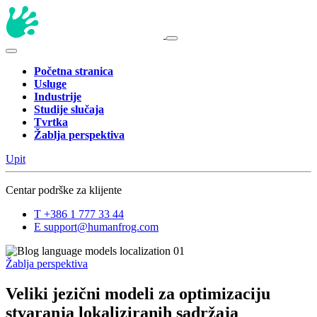
Početna stranica
Usluge
Industrije
Studije slučaja
Tvrtka
Žablja perspektiva
Upit
Centar podrške za klijente
T
+386 1 777 33 44
E
support@humanfrog.com
Žablja perspektiva
Veliki jezični modeli za optimizaciju
stvaranja lokaliziranih sadržaja