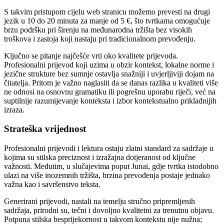
S takvim pristupom cijelu web stranicu možemo prevesti na drugi
jezik u 10 do 20 minuta za manje od 5 €, što tvrtkama omogućuje
brzu podršku pri širenju na međunarodna tržišta bez visokih
troškova i zastoja koji nastaju pri tradicionalnom prevođenju.
Ključno se pitanje najčešće vrti oko kvalitete prijevoda.
Profesionalni prijevod koji uzima u obzir kontekst, lokalne norme i
jezične strukture bez sumnje ostavlja snažniji i uvjerljiviji dojam na
čitatelja. Pritom je važno naglasiti da se danas razlika u kvaliteti više
ne odnosi na osnovnu gramatiku ili pogrešnu uporabu riječi, već na
suptilnije razumijevanje konteksta i izbor kontekstualno prikladnijih
izraza.
Strateška vrijednost
Profesionalni prijevodi i lektura ostaju zlatni standard za sadržaje u
kojima su stilska preciznost i izražajna dotjeranost od ključne
važnosti. Međutim, u slučajevima poput Junai, gdje tvrtka istodobno
ulazi na više inozemnih tržišta, brzina prevođenja postaje jednako
važna kao i savršenstvo teksta.
Generirani prijevodi, nastali na temelju stručno pripremljenih
sadržaja, prirodni su, tečni i dovoljno kvalitetni za trenutnu objavu.
Potpuna stilska besprijekornost u takvom kontekstu nije nužna;