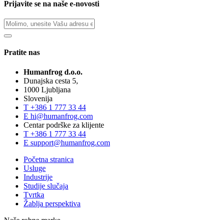
Prijavite se na naše e-novosti
Pratite nas
Humanfrog d.o.o.
Dunajska cesta 5,
1000 Ljubljana
Slovenija
T
+386 1 777 33 44
E
hi@humanfrog.com
Centar podrške za klijente
T
+386 1 777 33 44
E
support@humanfrog.com
Početna stranica
Usluge
Industrije
Studije slučaja
Tvrtka
Žablja perspektiva