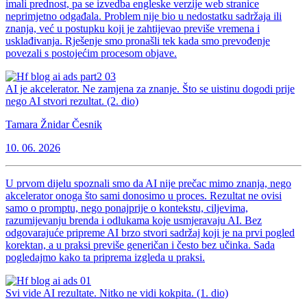
imali prednost, pa se izvedba engleske verzije web stranice
neprimjetno odgađala. Problem nije bio u nedostatku sadržaja ili
znanja, već u postupku koji je zahtijevao previše vremena i
usklađivanja. Rješenje smo pronašli tek kada smo prevođenje
povezali s postojećim procesom objave.
AI je akcelerator. Ne zamjena za znanje. Što se uistinu dogodi prije
nego AI stvori rezultat. (2. dio)
Tamara Žnidar Česnik
10. 06. 2026
U prvom dijelu spoznali smo da AI nije prečac mimo znanja, nego
akcelerator onoga što sami donosimo u proces. Rezultat ne ovisi
samo o promptu, nego ponajprije o kontekstu, ciljevima,
razumijevanju brenda i odlukama koje usmjeravaju AI. Bez
odgovarajuće pripreme AI brzo stvori sadržaj koji je na prvi pogled
korektan, a u praksi previše generičan i često bez učinka. Sada
pogledajmo kako ta priprema izgleda u praksi.
Svi vide AI rezultate. Nitko ne vidi kokpita. (1. dio)