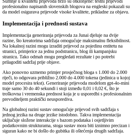
Sumnje u kvalitetu prijevoda brzo su otklonjene: testni prijevodi
profesionalno napisanih slovenskih blogova na engleski pokazali su
da model osigurava prijevode visoke kvalitete, prikladne za objavu.
Implementacija i prednosti sustava
Implementacija generiranja prijevoda za Junai djeluje na dvije
razine, što kreatorima sadržaja omogućuje maksimalnu fleksibilnost.
Na lokalnoj razini mogu izraditi prijevod za pojedinu entitetu na
stranici, primjerice za jednu podstranicu, blog ili kampanjsku
stranicu. Tako odmah mogu pregledati rezultate i po potrebi
prilagoditi sadržaj prije objave.
Ako ponovno uzmemo primjer prosječnog bloga s 1.000 do 2.000
riječi, to odgovara približno 2.000 do 4.000 tokena (jedinica u kojoj
model procesira tekst). Generiranje prijevoda modelom gpt-4o-mini
traje samo 30 do 40 sekundi i stoji između 0,01 i 0,02 €, što je
troškovna i vremenska prednost koja je u usporedbi s profesionalnim
prevoditeljem praktički neusporediva.
Na globalnoj razini sustav omogućuje prijevod svih sadržaja s
jednog jezika na druge jezike istodobno. Takva implementacija
uključuje složene interakcije s bazom podataka i osjetljivim
podatkovnim strukturama, stoga sustav mora biti iznimno precizan i
siguran kako ne bi došlo do gubitka ili oštećenja drugih sadržaja.