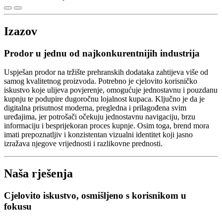
Izazov
Prodor u jednu od najkonkurentnijih industrija
Uspješan prodor na tržište prehranskih dodataka zahtijeva više od
samog kvalitetnog proizvoda. Potrebno je cjelovito korisničko
iskustvo koje ulijeva povjerenje, omogućuje jednostavnu i pouzdanu
kupnju te podupire dugoročnu lojalnost kupaca. Ključno je da je
digitalna prisutnost moderna, pregledna i prilagođena svim
uređajima, jer potrošači očekuju jednostavnu navigaciju, brzu
informaciju i besprijekoran proces kupnje. Osim toga, brend mora
imati prepoznatljiv i konzistentan vizualni identitet koji jasno
izražava njegove vrijednosti i razlikovne prednosti.
Naša rješenja
Cjelovito iskustvo, osmišljeno s korisnikom u
fokusu