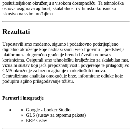
poslužiteljskom okruženju s visokom dostupnošću. Ta tehnološka
osnova osigurava agilnost, skalabilnost i vrhunsko korisničko
iskustvo na svim uređajima.
Rezultati
Uspostavili smo moderno, sigurno i podatkovno potkrijepljeno
digitalno okruženje koje nadilazi samu web-trgovinu – predstavlja
platformu za dugoročno građenje brenda i čvrstih odnosa s
korisnicima. Osigurali smo tehnološku kralježnicu za skalabilan rast,
vizualni sustav koji jača prepoznatljivost i povjerenje te prilagodljivo
CMS okruženje za brzo reagiranje marketinških timova.
Centralizirana analitika omogućuje brze, informirane odluke koje
podupiru agilno prilagođavanje tržištu.
Partneri i integracije
Google - Looker Studio
GLS (sustav za otpremu paketa)
ERP sustav