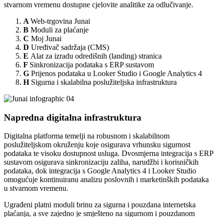
stvarnom vremenu dostupne cjelovite analitike za odlučivanje.
A
Web-trgovina Junai
B
Moduli za plaćanje
C
Moj Junai
D
Uređivač sadržaja (CMS)
E
Alat za izradu odredišnih (landing) stranica
F
Sinkronizacija podataka s ERP sustavom
G
Prijenos podataka u Looker Studio i Google Analytics 4
H
Sigurna i skalabilna poslužiteljska infrastruktura
Napredna digitalna infrastruktura
Digitalna platforma temelji na robusnom i skalabilnom
poslužiteljskom okruženju koje osigurava vrhunsku sigurnost
podataka te visoku dostupnost usluga. Dvosmjerna integracija s ERP
sustavom osigurava sinkronizaciju zaliha, narudžbi i korisničkih
podataka, dok integracija s Google Analytics 4 i Looker Studio
omogućuje kontinuiranu analizu poslovnih i marketinških podataka
u stvarnom vremenu.
Ugrađeni platni moduli brinu za sigurna i pouzdana internetska
plaćanja, a sve zajedno je smješteno na sigurnom i pouzdanom