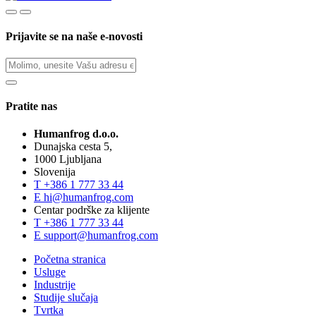
Prijavite se na naše e-novosti
Pratite nas
Humanfrog d.o.o.
Dunajska cesta 5,
1000 Ljubljana
Slovenija
T
+386 1 777 33 44
E
hi@humanfrog.com
Centar podrške za klijente
T
+386 1 777 33 44
E
support@humanfrog.com
Početna stranica
Usluge
Industrije
Studije slučaja
Tvrtka