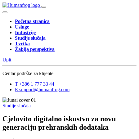
Početna stranica
Usluge
Industrije
Studije slučaja
Tvrtka
Žablja perspektiva
Upit
Centar podrške za klijente
T
+386 1 777 33 44
E
support@humanfrog.com
Studije slučaja
Cjelovito digitalno iskustvo za novu
generaciju prehranskih dodataka