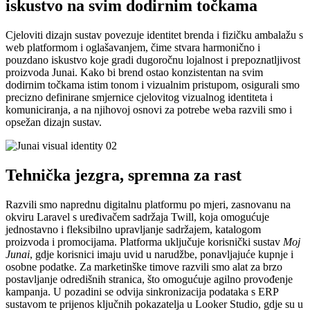
iskustvo na svim dodirnim točkama
Cjeloviti dizajn sustav povezuje identitet brenda i fizičku ambalažu s
web platformom i oglašavanjem, čime stvara harmonično i
pouzdano iskustvo koje gradi dugoročnu lojalnost i prepoznatljivost
proizvoda Junai. Kako bi brend ostao konzistentan na svim
dodirnim točkama istim tonom i vizualnim pristupom, osigurali smo
precizno definirane smjernice cjelovitog vizualnog identiteta i
komuniciranja, a na njihovoj osnovi za potrebe weba razvili smo i
opsežan dizajn sustav.
Tehnička jezgra, spremna za rast
Razvili smo naprednu digitalnu platformu po mjeri, zasnovanu na
okviru Laravel s uređivačem sadržaja Twill, koja omogućuje
jednostavno i fleksibilno upravljanje sadržajem, katalogom
proizvoda i promocijama. Platforma uključuje korisnički sustav
Moj
Junai
, gdje korisnici imaju uvid u narudžbe, ponavljajuće kupnje i
osobne podatke. Za marketinške timove razvili smo alat za brzo
postavljanje odredišnih stranica, što omogućuje agilno provođenje
kampanja. U pozadini se odvija sinkronizacija podataka s ERP
sustavom te prijenos ključnih pokazatelja u Looker Studio, gdje su u