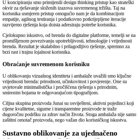
U koncipiranju smo primijenili design thinking pristup kao strateški
okvir za rješavanje složenih izazova suvremenog tržišta. Taj na
korisnika usmjeren pristup omogućio nam je da kombinacijom
empatije, agilnog testiranja i podatkovno potkrijepljene iteracije
razvijemo rješenja koja doista adresiraju potrebe korisnika.
Cjelokupno iskustvo, od brenda do digitalne platforme, temelji se na
promišljenom povezivanju upotrebljivosti, tehnologije i vrijednosti
brenda. Rezultat je skalabilno i prilagodljivo rješenje, spremno za
brzi rast i trajnu lojalnost korisnika.
Obraćanje suvremenom korisniku
U oblikovanju vizualnog identiteta i ambalaže uvažili smo ključne
vrijednosti brenda: prirodnost, učinkovitost i povjerenje. One su
uvjetovale minimalistička i pročišćena rješenja s prirodnim,
smirenim bojama te odgovarajućom tipografijom.
Ciljna skupina proizvoda Junai su osviješteni, aktivni pojedinci koji
cijene kvalitetne, sigurne i transparentne proizvode te traže
dugoročnu podršku za zdrav način života. Stoga ambalaža nije samo
zaštitni omotač proizvoda, nego važan dio korisničkog iskustva.
Sustavno oblikovanje za ujednačeno