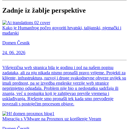
Zadnje iz žablje perspektive
Kako je Humanfrog počeo govoriti hrvatski, talijanski, njemački i
mađarski
Domen Česnik
24. 06. 2026
Višejezična web stranica bila je godinu i pol na našem popisu
zadataka, ali za nju nikada nismo pronašli pravo vrijeme. Projekti za
klijente, infrastruktura, razvoj i druge svakodnevne obveze uvijek su
imali prednost, pa se izvedba engleske verzije web stranice
neprimjetno odgađala. Problem nije bio u nedostatku sadržaja ili
znanja, već u postupku koji je zahtijevao previše vremena i
usklađivanja. Rješenje smo pronašli tek kada smo prevođenje
povezali s postojećim procesom objave.
Migracija s VMware na Proxmox uz korištenje Veeam
Domen Česnik