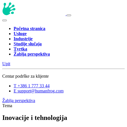
Početna stranica
Usluge
Industrije
Studije slučaja
Tvrtka
Žablja perspektiva
Upit
Centar podrške za klijente
T
+386 1 777 33 44
E
support@humanfrog.com
Žablja perspektiva
Tema
Inovacije i tehnologija