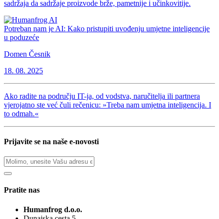
sadržaja da sadržaje proizvode brže, pametnije i učinkovitije.
Potreban nam je AI: Kako pristupiti uvođenju umjetne inteligencije
u poduzeće
Domen Česnik
18. 08. 2025
Ako radite na području IT-ja, od vodstva, naručitelja ili partnera
vjerojatno ste već čuli rečenicu: »Treba nam umjetna inteligencija. I
to odmah.«
Prijavite se na naše e-novosti
Pratite nas
Humanfrog d.o.o.
Dunajska cesta 5,