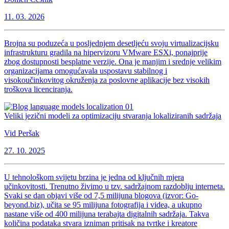
11. 03. 2026
Brojna su poduzeća u posljednjem desetljeću svoju virtualizacijsku
infrastrukturu gradila na hipervizoru VMware ESXi, ponajprije
zbog dostupnosti besplatne verzije. Ona je manjim i srednje velikim
organizacijama omogućavala uspostavu stabilnog i
visokoučinkovitog okruženja za poslovne aplikacije bez visokih
troškova licenciranja.
Veliki jezični modeli za optimizaciju stvaranja lokaliziranih sadržaja
Vid Peršak
27. 10. 2025
U tehnološkom svijetu brzina je jedna od ključnih mjera
učinkovitosti. Trenutno živimo u tzv. sadržajnom razdoblju interneta.
Svaki se dan objavi više od 7,5 milijuna blogova (izvor: Go-
beyond.biz), učita se 95 milijuna fotografija i videa, a ukupno
nastane više od 400 milijuna terabajta digitalnih sadržaja. Takva
količina podataka stvara izniman pritisak na tvrtke i kreatore