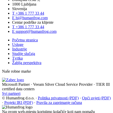
1000 Ljubljana
Slovenija
T
+386 1 777 33 44
E
hi@humanfrog.com
Centar podrške za klijente
T
+386 1 777 33 44
E
support@humanfrog.com
Početna stranica
Usluge
Industrije
Studije slučaja
Tvrtka
Žablja perspektiva
Naše robne marke
Microsoft Partner
·
Veeam Silver Cloud Service Provider
·
TIER III
certified data centers
Svi partneri
© Humanfrog d.o.o.
·
Politika privatnosti (PDF)
·
Opći uvjeti (PDF)
·
Projekt IRI (PDF)
·
Pravila za zaprimanje računa
Na ovom web-mjestu koristimo kolačiće koji nam pomažu