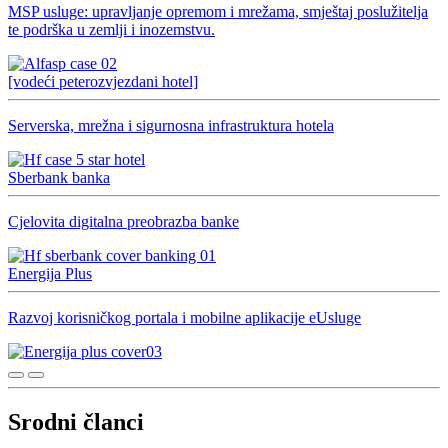
MSP usluge: upravljanje opremom i mrežama, smještaj poslužitelja
te podrška u zemlji i inozemstvu.
[vodeći peterozvjezdani hotel]
Serverska, mrežna i sigurnosna infrastruktura hotela
Sberbank banka
Cjelovita digitalna preobrazba banke
Energija Plus
Razvoj korisničkog portala i mobilne aplikacije eUsluge
Srodni članci