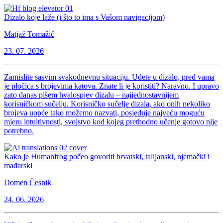
Dizalo koje laže (i što to ima s Vašom navigacijom)
Matjaž Tomažič
23. 07. 2026
Zamislite sasvim svakodnevnu situaciju. Uđete u dizalo, pred vama
je pločica s brojevima katova. Znate li je koristiti? Naravno. I upravo
zato danas pišem hvalospjev dizalu – najjednostavnijem
korisničkom sučelju. Korisničko sučelje dizala, ako onih nekoliko
brojeva uopće tako možemo nazvati, posjeduje najveću moguću
mjeru intuitivnosti, svojstvo kod kojeg prethodno učenje gotovo nije
potrebno.
Kako je Humanfrog počeo govoriti hrvatski, talijanski, njemački i
mađarski
Domen Česnik
24. 06. 2026