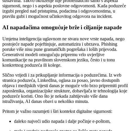
sustavima. Takvo okruženje nije problematično samo s aspekta
sigurnosti, nego i s aspekta poslovne odgovornosti. Kada poduzeće
izgubi pregled nad pristupima, podacima i odgovornostima, u
pravilu gubi i mogućnost učinkovitog odgovora na incident.
AI napadačima omogućuje brže i ciljanije napade
Umjetna inteligencija uglavnom ne stvara nove vrste napada, nego
postojeće napade pojeftinjuje, automatizira i ubrzava. Phishing
poruke više nisu pune gramatičkih pogrešaka i loših prijevoda.
Generativni modeli omogućuju pripremu vrlo uvjerljive
komunikacije na pravilnom slovenskom jeziku, često i u tonu
konkretnog poduzeća ili kolege.
Slično vrijedi i za prikupljanje informacija o poduzećima. Iz web
stranica poduzeća, LinkedIna, oglasa za posao, javno dostupnih
objava i medijskih vijesti danas je moguće vrlo brzo pripremiti profil
zaposlenika, organizacijske strukture, dobavljača te tehnologija koje
poduzeće koristi. Ono što je nekada zahtijevalo više dana
istraživanja, AI danas obavi u nekoliko minuta.
Pritom je važno razumjeti i širi kontekst digitalne sigurnosti:
daleko najveći udio napada i dalje počinje e-poštom,