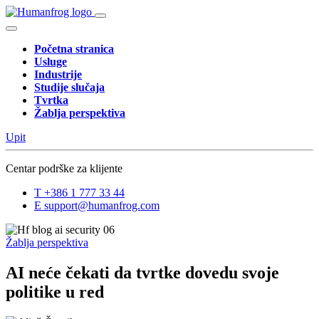
Početna stranica
Usluge
Industrije
Studije slučaja
Tvrtka
Žablja perspektiva
Upit
Centar podrške za klijente
T
+386 1 777 33 44
E
support@humanfrog.com
Žablja perspektiva
AI neće čekati da tvrtke dovedu svoje
politike u red