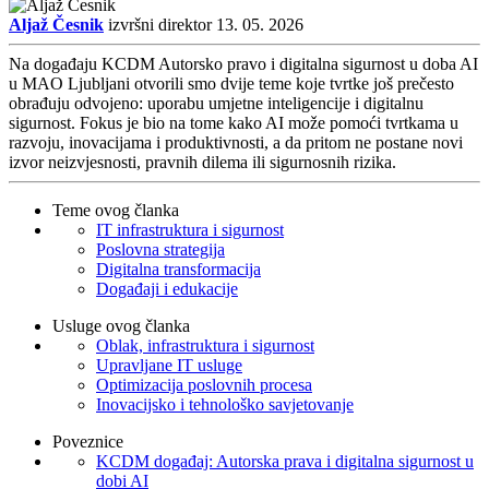
Aljaž Česnik
izvršni direktor
13. 05. 2026
Na događaju KCDM Autorsko pravo i digitalna sigurnost u doba AI
u MAO Ljubljani otvorili smo dvije teme koje tvrtke još prečesto
obrađuju odvojeno: uporabu umjetne inteligencije i digitalnu
sigurnost. Fokus je bio na tome kako AI može pomoći tvrtkama u
razvoju, inovacijama i produktivnosti, a da pritom ne postane novi
izvor neizvjesnosti, pravnih dilema ili sigurnosnih rizika.
Teme ovog članka
IT infrastruktura i sigurnost
Poslovna strategija
Digitalna transformacija
Događaji i edukacije
Usluge ovog članka
Oblak, infrastruktura i sigurnost
Upravljane IT usluge
Optimizacija poslovnih procesa
Inovacijsko i tehnološko savjetovanje
Poveznice
KCDM događaj: Autorska prava i digitalna sigurnost u
dobi AI