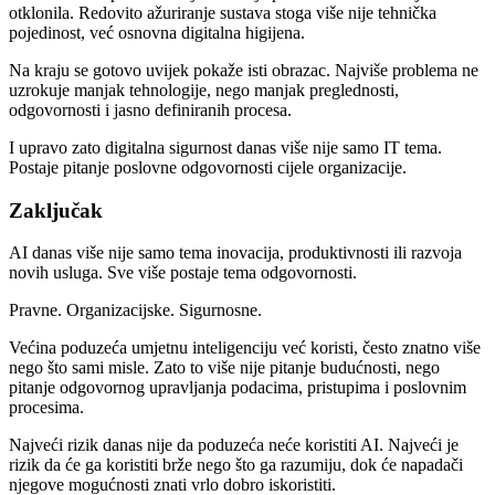
otklonila. Redovito ažuriranje sustava stoga više nije tehnička
pojedinost, već osnovna digitalna higijena.
Na kraju se gotovo uvijek pokaže isti obrazac. Najviše problema ne
uzrokuje manjak tehnologije, nego manjak preglednosti,
odgovornosti i jasno definiranih procesa.
I upravo zato digitalna sigurnost danas više nije samo IT tema.
Postaje pitanje poslovne odgovornosti cijele organizacije.
Zaključak
AI danas više nije samo tema inovacija, produktivnosti ili razvoja
novih usluga. Sve više postaje tema odgovornosti.
Pravne. Organizacijske. Sigurnosne.
Većina poduzeća umjetnu inteligenciju već koristi, često znatno više
nego što sami misle. Zato to više nije pitanje budućnosti, nego
pitanje odgovornog upravljanja podacima, pristupima i poslovnim
procesima.
Najveći rizik danas nije da poduzeća neće koristiti AI. Najveći je
rizik da će ga koristiti brže nego što ga razumiju, dok će napadači
njegove mogućnosti znati vrlo dobro iskoristiti.