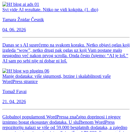
Svi vide AI rezultate. Nitko ne vidi kokpita. (1. dio)
Tamara Žnidar Česnik
04. 06. 2026
Danas se s AI susrećemo na svakom koraku. Netko objavi oglas koji
izgleda “wow”, netko drugi pak oglas uz koji Vam postane malo
neugodno već nakon prvog scrolla. Onda često čujemo: “AI je loš.”
AI sam po sebi nije ni dobar ni loš.
Manje dodataka: više sigurnosti, brzine i skalabilnosti vaše
WordPress stranice
Tomaž Favai
21. 04. 2026
Globalnoj popularnosti WordPressa značajno doprinosi i njegov
iznimno bogat ekosustav dodataka. U službenom WordPress
repozitoriju nalazi se više od 59.000 besplatnih dodataka, a zajedno