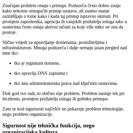
Značajan problem ostaju i pristupi. Poduzeća često dobro znaju
kako nekome omogućiti pristup sustavu, ali znatno manje
razmišljaju o tome kako i kada taj pristup ispravno ukinuti. Pri
promjeni zaposlenika, agencija ili vanjskih pružatelja usluga tako u
sustavima često ostaju aktivni računi za koje više nitko ne zna da
postoje.
Slično vrijedi za upravljanje domenama, poslužiteljima i
infrastrukturom. Mnoga poduzeća i dalje nemaju jasan pregled nad
time tko:
tko je registrant domene,
tko upravlja DNS zapisima i
tko ima administratorska prava nad ključnim sustavima.
Dok god sve radi, to obično nije problem. Problem nastaje tek pri
incidentu, promjeni pružatelja usluga ili gubitku pristupa.
Zato se kod sigurnosti najčešće ne pokazuje problem tehnologije,
nego problem organizacije.
Sigurnost nije tehnička funkcija, nego
organizacijska kultura