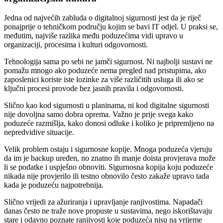
Jedna od najvećih zabluda o digitalnoj sigurnosti jest da je riječ
ponajprije o tehničkom području kojim se bavi IT odjel. U praksi se,
međutim, najviše razlika među poduzećima vidi upravo u
organizaciji, procesima i kulturi odgovornosti.
Tehnologija sama po sebi ne jamči sigurnost. Ni najbolji sustavi ne
pomažu mnogo ako poduzeće nema pregled nad pristupima, ako
zaposlenici koriste iste lozinke za više različitih usluga ili ako se
ključni procesi provode bez jasnih pravila i odgovornosti.
Slično kao kod sigurnosti u planinama, ni kod digitalne sigurnosti
nije dovoljna samo dobra oprema. Važno je prije svega kako
poduzeće razmišlja, kako donosi odluke i koliko je pripremljeno na
nepredvidive situacije.
Velik problem ostaju i sigurnosne kopije. Mnoga poduzeća vjeruju
da im je backup uređen, no znatno ih manje doista provjerava može
li se podatke i uspješno obnoviti. Sigurnosna kopija koju poduzeće
nikada nije provjerilo ili testno obnovilo često zakaže upravo tada
kada je poduzeću najpotrebnija.
Slično vrijedi za ažuriranja i upravljanje ranjivostima. Napadači
danas često ne traže nove propuste u sustavima, nego iskorištavaju
stare i odavno poznate ranjivosti koje poduzeća nisu na vrijeme