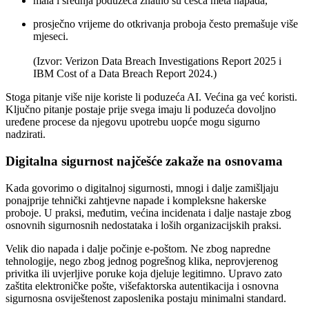
mala i srednja poduzeća znatno su češća meta napada,
prosječno vrijeme do otkrivanja proboja često premašuje više
mjeseci.
(Izvor: Verizon Data Breach Investigations Report 2025 i
IBM Cost of a Data Breach Report 2024.)
Stoga pitanje više nije koriste li poduzeća AI. Većina ga već koristi.
Ključno pitanje postaje prije svega imaju li poduzeća dovoljno
uređene procese da njegovu upotrebu uopće mogu sigurno
nadzirati.
Digitalna sigurnost najčešće zakaže na osnovama
Kada govorimo o digitalnoj sigurnosti, mnogi i dalje zamišljaju
ponajprije tehnički zahtjevne napade i kompleksne hakerske
proboje. U praksi, međutim, većina incidenata i dalje nastaje zbog
osnovnih sigurnosnih nedostataka i loših organizacijskih praksi.
Velik dio napada i dalje počinje e-poštom. Ne zbog napredne
tehnologije, nego zbog jednog pogrešnog klika, neprovjerenog
privitka ili uvjerljive poruke koja djeluje legitimno. Upravo zato
zaštita elektroničke pošte, višefaktorska autentikacija i osnovna
sigurnosna osviještenost zaposlenika postaju minimalni standard.