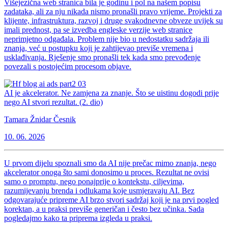
Višejezična web stranica bila je godinu i pol na našem popisu
zadataka, ali za nju nikada nismo pronašli pravo vrijeme. Projekti za
klijente, infrastruktura, razvoj i druge svakodnevne obveze uvijek su
imali prednost, pa se izvedba engleske verzije web stranice
neprimjetno odgađala. Problem nije bio u nedostatku sadržaja ili
znanja, već u postupku koji je zahtijevao previše vremena i
usklađivanja. Rješenje smo pronašli tek kada smo prevođenje
povezali s postojećim procesom objave.
AI je akcelerator. Ne zamjena za znanje. Što se uistinu dogodi prije
nego AI stvori rezultat. (2. dio)
Tamara Žnidar Česnik
10. 06. 2026
U prvom dijelu spoznali smo da AI nije prečac mimo znanja, nego
akcelerator onoga što sami donosimo u proces. Rezultat ne ovisi
samo o promptu, nego ponajprije o kontekstu, ciljevima,
razumijevanju brenda i odlukama koje usmjeravaju AI. Bez
odgovarajuće pripreme AI brzo stvori sadržaj koji je na prvi pogled
korektan, a u praksi previše generičan i često bez učinka. Sada
pogledajmo kako ta priprema izgleda u praksi.