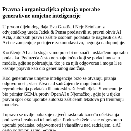
Pravna i organizacijska pitanja uporabe
generativne umjetne inteligencije
U prvom dijelu događaja Eva Gostiša i Nejc Setnikar iz
odvjetničkog ureda Jadek & Pensa predstavili su pravni okvir AI
Acta, autorskih prava i zaštite osobnih podataka te naglasili da AI
Act ne zamjenjuje postojeće zakonodavstvo, nego ga nadopunjuje.
Korištenje AI alata stoga samo po sebi ne znači i usklađenu uporabu
podataka. Poduzeća često ne znaju točno koji se podaci unose u
modele, gdje se pohranjuju, tko je za njih odgovoran i mogu li se
kasnije pojaviti kao dio generiranog sadržaja.
Kod generativne umjetne inteligencije brzo se otvaraju pitanja
odgovornosti, vlasništva nad sadržajem te mogućnosti
reproduciranja podataka ili autorski zaštićenih djela. Spomenut je
bio primjer GEMA protiv OpenAI u Njemačkoj, gdje je u tijeku
pravni spor oko uporabe autorski zaštićenih tekstova pri treniranju
modelov.
I upravo se ovdje pokazuje najveći raskorak između očekivanja
poduzeća i realnosti tehnologije. Poduzeća žele jasne odgovore o
uporabi podataka, odgovornosti i vlasništvu nad sadržajem, a AI
često odgovori samo: »ovisi«.