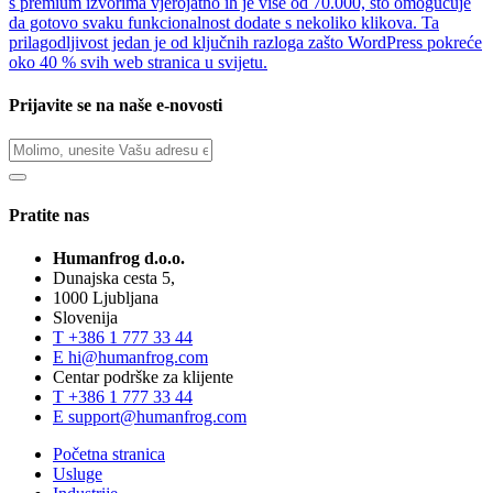
s premium izvorima vjerojatno ih je više od 70.000, što omogućuje
da gotovo svaku funkcionalnost dodate s nekoliko klikova. Ta
prilagodljivost jedan je od ključnih razloga zašto WordPress pokreće
oko 40 % svih web stranica u svijetu.
Prijavite se na naše e-novosti
Pratite nas
Humanfrog d.o.o.
Dunajska cesta 5,
1000 Ljubljana
Slovenija
T
+386 1 777 33 44
E
hi@humanfrog.com
Centar podrške za klijente
T
+386 1 777 33 44
E
support@humanfrog.com
Početna stranica
Usluge