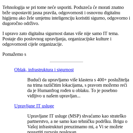
Tehnologija se pri tome neće usporiti. Poduzeća će morati znatno
brže uspostaviti jasna pravila, odgovornosti i osnovnu digitalnu
higijenu ako žele umjetnu inteligenciju koristiti sigurno, odgovorno i
dugoročno održivo.
I upravo zato digitalna sigurnost danas više nije samo IT tema.
Postaje dio poslovnog upravljanja, organizacijske kulture i
odgovornosti cijele organizacije.
Pomažemo s
Oblak, infrastruktura i sigurnost
Budući da upravljamo više klastera s 400+ poslužitelja
na trima različitim lokacijama, s pravom možemo reći
da je Humanfrog rođen u oblaku. To je posebno
vidljivo u našem upravljan...
Upravljane IT usluge
Upravljane IT usluge (MSP) shvaćamo kao strateško
partnerstvo, a ne samo kao tehničku podršku. Brigu o
Vašoj infrastrukturi preuzimamo mi, a Vi se možete
posvetiti razvoju poslovan...