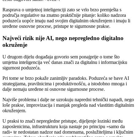
Rasprava o umjetnoj inteligenciji zato se vrlo brzo premješta s
područja regulative na znatno praktičnije pitanje: koliko nadzora
poduzeća uopće imaju nad svojim digitalnim okruženjem i imaju li
uređene osnovne procese, pristupe te sigurnosne prakse.
Najveći rizik nije AI, nego nepregledno digitalno
okruženje
U drugom dijelu događaja govorio sem ponajprije o tome što
umjetna inteligencija već danas znači za digitalnu i informacijsku
sigurnost poduzeća.
Pri tome se brzo pokaže zanimljiv paradoks. Poduzeća se bave AI
strategijama, pravilnicima i produktivnošću, a istodobno mnoga i
dalje nemaju uređene ni osnovne sigurnosne procese.
Najviše problema i dalje ne uzrokuju napredni tehnički napadi, nego
loše prakse, improvizacija i manjak pregleda nad vlastitim digitalnim
okruženjem.
U praksi to znači nepregledne pristupe, dijeljenje lozinki među
zaposlenicima, infrastrukturu koja nastaje po principu »samo da
radi« te nedostatan nadzor nad domenama, poslužiteljima i ključnim