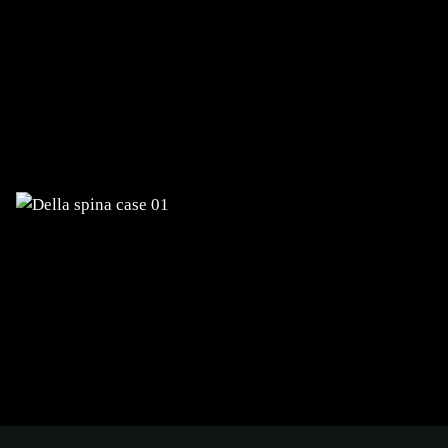
DELLA SPINA
Planung, ERP-System, Aufbau der
Website und des Onlineshops