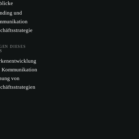
blicke
nding und
mmunikation
chäftsstrategie
GEN DIESES
S
kenentwicklung
d Kommunikation
nung von
chäftsstrategien