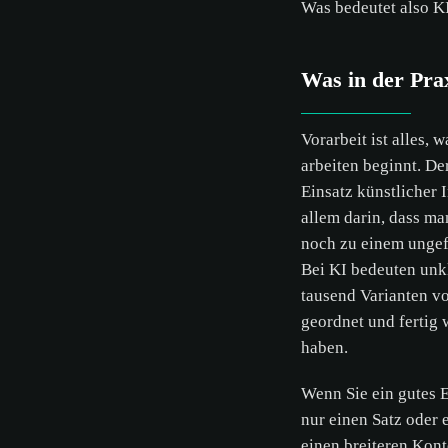
Was bedeutet also KI
Cookie
Was in der Prax
ALLE A
Vorarbeit ist alles, 
arbeiten beginnt. De
Einsatz künstlicher I
allem darin, dass ma
noch zu einem unge
Bei KI bedeuten unk
tausend Varianten vo
geordnet und fertig 
haben.
Wenn Sie ein gutes 
nur einen Satz oder
einen breiteren Kont