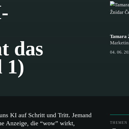
-
Tamara 
t das
Marketin
04. 06. 2
 1)
ns KI auf Schritt und Tritt. Jemand
ine Anzeige, die “wow” wirkt,
THEMEN 