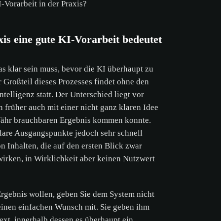
-Vorarbeit in der Praxis?
-Richtlinie.
is eine gute KI-Vorarbeit bedeutet
KZEPTIEREN
NUR NOTWENDIGE AKZEPTIEREN
was klar sein muss, bevor die KI überhaupt zu
r Großteil dieses Prozesses findet ohne den
ntelligenz statt. Der Unterschied liegt vor
n früher auch mit einer nicht ganz klaren Idee
fähr brauchbaren Ergebnis kommen konnte.
lare Ausgangspunkte jedoch sehr schnell
n Inhalten, die auf den ersten Blick zwar
wirken, in Wirklichkeit aber keinen Nutzwert
Ergebnis wollen, geben Sie dem System nicht
 einen einfachen Wunsch mit. Sie geben ihm
ext, innerhalb dessen es überhaupt ein