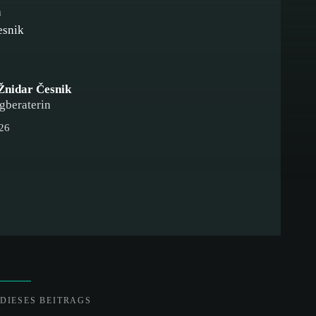
Žnidar Česnik
gberaterin
026
DIESES BEITRAGS