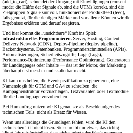
(add_to_cart), schneidet der Umgang mit Einwilligungen (consent
mode) die Hälfte der Signale ab, sind die UTMs korrekt, sind die
Zielgruppen‑Signale sinnvoll, funktioniert der Produktfeed (feed),
falls genutzt, für die richtigen Märkte und vor allem: Können wir die
Ergebnisse erklären und darauf reagieren.
Und hier kommt die „unsichtbare“ Kraft ins Spiel:
infrastrukturelles Programmieren
. Server, Hosting, Content
Delivery Network (CDN), Deploy‑Pipeline (deploy pipeline),
Backendsysteme, Datenbanken, Programmierschnittstellen (APIs),
Automatisierungen, Sicherheitszugriffe, Logs (Logs),
Performance‑Optimierung (Performance Optimierung), Generatoren
für Landingpages oder Inhalte — das ist der Motor, der Marketing
überhaupt erst messbar und skalierbar macht.
KI kann uns helfen, die Eventspezifikation zu generieren, eine
Namenslogik für GTM und GA4 zu schreiben, die
Kampagnenstruktur vorzuschlagen, Textvarianten oder Textmodule
für die Landingpage vorzubereiten.
Bei Humanfrog nutzen wir KI genau so: als Beschleuniger des
technischen Teils, nicht als Ersatz für Wissen.
Wenn uns allerdings die Grundlagen fehlen, wird die KI den
technischen Teil nicht lösen. Sie schreibt nur etwas, das richtig
klingt, bis wir feststellen, dass nichts misst oder falsch gemessen