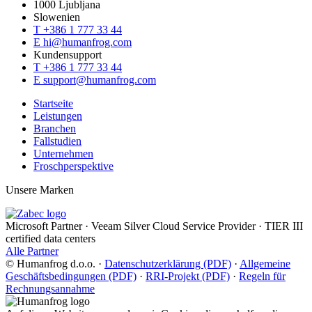
1000 Ljubljana
Slowenien
T
+386 1 777 33 44
E
hi@humanfrog.com
Kundensupport
T
+386 1 777 33 44
E
support@humanfrog.com
Startseite
Leistungen
Branchen
Fallstudien
Unternehmen
Froschperspektive
Unsere Marken
Microsoft Partner
·
Veeam Silver Cloud Service Provider
·
TIER III
certified data centers
Alle Partner
© Humanfrog d.o.o.
·
Datenschutzerklärung (PDF)
·
Allgemeine
Geschäftsbedingungen (PDF)
·
RRI-Projekt (PDF)
·
Regeln für
Rechnungsannahme