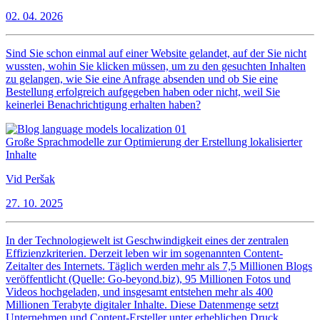
02. 04. 2026
Sind Sie schon einmal auf einer Website gelandet, auf der Sie nicht
wussten, wohin Sie klicken müssen, um zu den gesuchten Inhalten
zu gelangen, wie Sie eine Anfrage absenden und ob Sie eine
Bestellung erfolgreich aufgegeben haben oder nicht, weil Sie
keinerlei Benachrichtigung erhalten haben?
Große Sprachmodelle zur Optimierung der Erstellung lokalisierter
Inhalte
Vid Peršak
27. 10. 2025
In der Technologiewelt ist Geschwindigkeit eines der zentralen
Effizienzkriterien. Derzeit leben wir im sogenannten Content-
Zeitalter des Internets. Täglich werden mehr als 7,5 Millionen Blogs
veröffentlicht (Quelle: Go-beyond.biz), 95 Millionen Fotos und
Videos hochgeladen, und insgesamt entstehen mehr als 400
Millionen Terabyte digitaler Inhalte. Diese Datenmenge setzt
Unternehmen und Content-Ersteller unter erheblichen Druck,