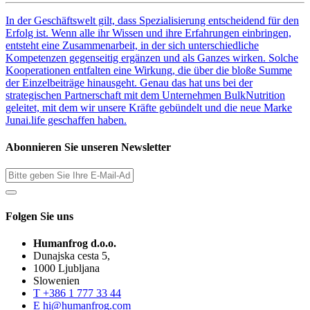
In der Geschäftswelt gilt, dass Spezialisierung entscheidend für den
Erfolg ist. Wenn alle ihr Wissen und ihre Erfahrungen einbringen,
entsteht eine Zusammenarbeit, in der sich unterschiedliche
Kompetenzen gegenseitig ergänzen und als Ganzes wirken. Solche
Kooperationen entfalten eine Wirkung, die über die bloße Summe
der Einzelbeiträge hinausgeht. Genau das hat uns bei der
strategischen Partnerschaft mit dem Unternehmen BulkNutrition
geleitet, mit dem wir unsere Kräfte gebündelt und die neue Marke
Junai.life geschaffen haben.
Abonnieren Sie unseren Newsletter
Folgen Sie uns
Humanfrog d.o.o.
Dunajska cesta 5,
1000 Ljubljana
Slowenien
T
+386 1 777 33 44
E
hi@humanfrog.com