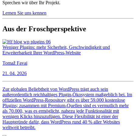
Sprechen wir über Ihr Projekt.
Lernen Sie uns kennen
Aus der Froschperspektive
Weniger Plugins: mehr Sicherheit, Geschwindigkeit und
Erweiterbarkeit Ihrer WordPress-Website
Tomaž Favai
21. 04. 2026
Zur globalen Beliebtheit von WordPress trägt auch sein
außerordentlich reichhaltiges Plugin-Ökosystem maßgeblich bei. Im
offiziellen WordPress-Repository gibt es über 59.000 kostenlose
Plugins; zusammen mit Premium-Quellen sind es vermutlich mehr
als 70.000, was es ermöglicht, nahezu jede Funktionalität mit
wenigen Klicks hinzuzufügen. Diese Flexibilität ist einer der
Hauptgründe dafür, dass WordPress rund 40 % aller Websites
weltweit betreibt.