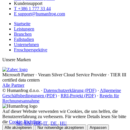
Kundensupport
T
+386 1 777 33 44
E
support@humanfrog.com
Startseite
Leistungen
Branchen
Fallstudien
Unternehmen
Froschperspektive
Unsere Marken
Microsoft Partner
·
Veeam Silver Cloud Service Provider
·
TIER III
certified data centers
Alle Partner
© Humanfrog d.o.o.
·
Datenschutzerklärung (PDF)
·
Allgemeine
Geschäftsbedingungen (PDF)
·
RRI-Projekt (PDF)
·
Regeln für
Rechnungsannahme
Auf dieser Website verwenden wir Cookies, die uns helfen, die
Benutzererfahrung zu verbessern. Für weitere Details lesen Sie bitte
die
Cookie-Richtlinie.
SL
EN
HR
IT
DE
HU
•
•
•
•
•
Alle akzeptieren
Nur notwendige akzeptieren
Anpassen