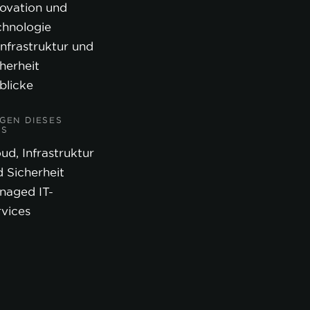
novation und
chnologie
Infrastruktur und
herheit
blicke
GEN DIESES
GS
ud, Infrastruktur
 Sicherheit
naged IT-
rvices