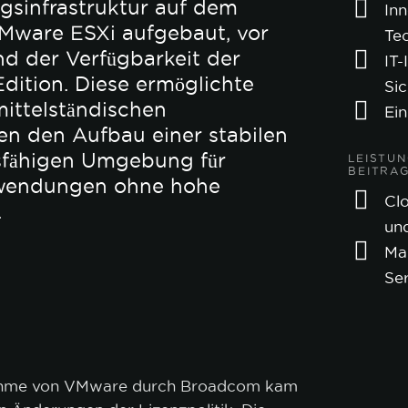
ngsinfrastruktur auf dem
In
Mware ESXi aufgebaut, vor
Te
nd der Verfügbarkeit der
IT-
dition. Diese ermöglichte
Sic
mittelständischen
Ein
en den Aufbau einer stabilen
sfähigen Umgebung für
LEISTUN
BEITRA
wendungen ohne hohe
Clo
.
und
Ma
Se
ahme von VMware durch Broadcom kam