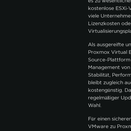
es zu wesentliche
kostenlose ESXi-V
viele Unternehme
Lizenzkosten ode
Virtualisierungspl
Als ausgereifte un
Proxmox Virtual E
Source-Plattform 
Management von S
Stabilität, Perfo
bleibt zugleich a
kostengünstig. D
regelmäßiger Updat
Wahl.
Für einen sichere
VMware zu Proxm