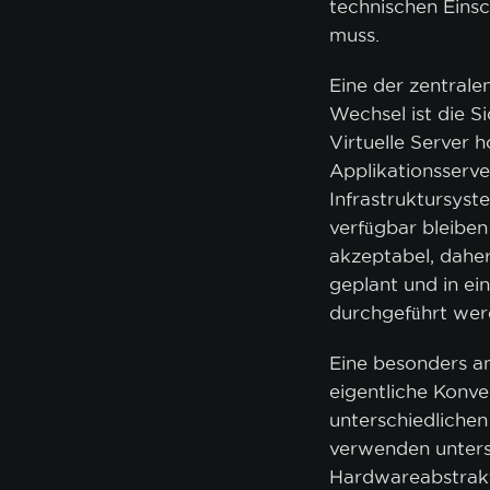
technischen Eins
muss.
Eine der zentral
ALLE A
Wechsel ist die Si
Virtuelle Server h
Applikationsserv
Infrastruktursys
verfügbar bleiben
akzeptabel, daher
geplant und in ei
durchgeführt we
Eine besonders an
eigentliche Konve
unterschiedliche
verwenden unters
Hardwareabstrakt