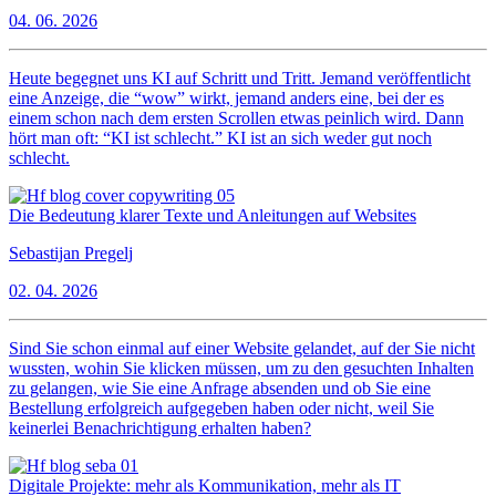
04. 06. 2026
Heute begegnet uns KI auf Schritt und Tritt. Jemand veröffentlicht
eine Anzeige, die “wow” wirkt, jemand anders eine, bei der es
einem schon nach dem ersten Scrollen etwas peinlich wird. Dann
hört man oft: “KI ist schlecht.” KI ist an sich weder gut noch
schlecht.
Die Bedeutung klarer Texte und Anleitungen auf Websites
Sebastijan Pregelj
02. 04. 2026
Sind Sie schon einmal auf einer Website gelandet, auf der Sie nicht
wussten, wohin Sie klicken müssen, um zu den gesuchten Inhalten
zu gelangen, wie Sie eine Anfrage absenden und ob Sie eine
Bestellung erfolgreich aufgegeben haben oder nicht, weil Sie
keinerlei Benachrichtigung erhalten haben?
Digitale Projekte: mehr als Kommunikation, mehr als IT