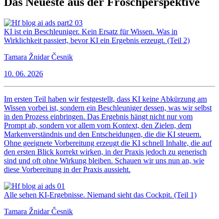
Das Neueste aus der Froschperspektive
KI ist ein Beschleuniger. Kein Ersatz für Wissen. Was in
Wirklichkeit passiert, bevor KI ein Ergebnis erzeugt. (Teil 2)
Tamara Žnidar Česnik
10. 06. 2026
Im ersten Teil haben wir festgestellt, dass KI keine Abkürzung am
Wissen vorbei ist, sondern ein Beschleuniger dessen, was wir selbst
in den Prozess einbringen. Das Ergebnis hängt nicht nur vom
Prompt ab, sondern vor allem vom Kontext, den Zielen, dem
Markenverständnis und den Entscheidungen, die die KI steuern.
Ohne geeignete Vorbereitung erzeugt die KI schnell Inhalte, die auf
den ersten Blick korrekt wirken, in der Praxis jedoch zu generisch
sind und oft ohne Wirkung bleiben. Schauen wir uns nun an, wie
diese Vorbereitung in der Praxis aussieht.
Alle sehen KI-Ergebnisse. Niemand sieht das Cockpit. (Teil 1)
Tamara Žnidar Česnik