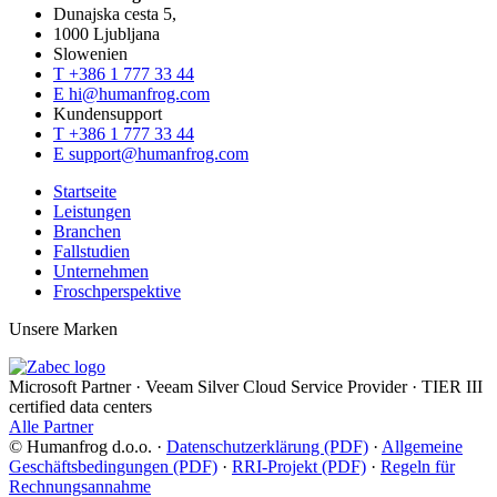
Dunajska cesta 5,
1000 Ljubljana
Slowenien
T
+386 1 777 33 44
E
hi@humanfrog.com
Kundensupport
T
+386 1 777 33 44
E
support@humanfrog.com
Startseite
Leistungen
Branchen
Fallstudien
Unternehmen
Froschperspektive
Unsere Marken
Microsoft Partner
·
Veeam Silver Cloud Service Provider
·
TIER III
certified data centers
Alle Partner
© Humanfrog d.o.o.
·
Datenschutzerklärung (PDF)
·
Allgemeine
Geschäftsbedingungen (PDF)
·
RRI-Projekt (PDF)
·
Regeln für
Rechnungsannahme