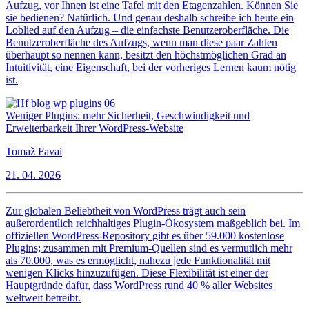
Aufzug, vor Ihnen ist eine Tafel mit den Etagenzahlen. Können Sie
sie bedienen? Natürlich. Und genau deshalb schreibe ich heute ein
Loblied auf den Aufzug – die einfachste Benutzeroberfläche. Die
Benutzeroberfläche des Aufzugs, wenn man diese paar Zahlen
überhaupt so nennen kann, besitzt den höchstmöglichen Grad an
Intuitivität, eine Eigenschaft, bei der vorheriges Lernen kaum nötig
ist.
Weniger Plugins: mehr Sicherheit, Geschwindigkeit und
Erweiterbarkeit Ihrer WordPress-Website
Tomaž Favai
21. 04. 2026
Zur globalen Beliebtheit von WordPress trägt auch sein
außerordentlich reichhaltiges Plugin-Ökosystem maßgeblich bei. Im
offiziellen WordPress-Repository gibt es über 59.000 kostenlose
Plugins; zusammen mit Premium-Quellen sind es vermutlich mehr
als 70.000, was es ermöglicht, nahezu jede Funktionalität mit
wenigen Klicks hinzuzufügen. Diese Flexibilität ist einer der
Hauptgründe dafür, dass WordPress rund 40 % aller Websites
weltweit betreibt.