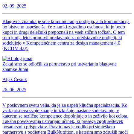
02. 09. 2025
Blagovna znamka je srce komuniciranja podjetja, a ta komunikacija
bo bistveno uspešnejša, če znamki zgradimo osebnost, ki jo bodo
kupci in drugi deležniki prepoznali na vseh stičnih točkah. O tem
sem junija letos pripravil predavanje za predstavnike podjetij, ki
sodelujejo v Kompetenčnem centru za design management 4.0
(KCDM 4.0).
Zakaj smo se odločili za partnerstvo pri ustvarjanju blagovne
znamke Junai
Aljaž Česnik
26. 06. 2025
V poslovnem svetu velja, da je za uspeh ključna specializacija. Ko
vsak prispeva svoje znanje in izkušnje, nastane sodelovanje, v
katerem se različne kompetence dopolnjujejo in zaživijo kot celota.
Takšna povezovanja ustvarjajo učinek, ki presega zgolj seštevek
posameznih prispevkov. Prav to nas je vodilo pri strateškem
partnerstvu s podjetjem BulkNutrition, s katerim smo združili moči