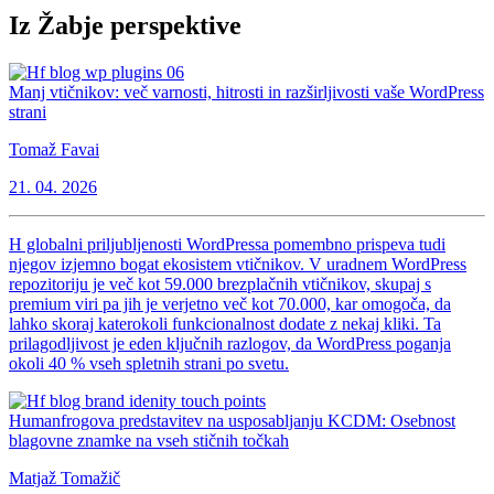
Iz Žabje perspektive
Manj vtičnikov: več varnosti, hitrosti in razširljivosti vaše WordPress
strani
Tomaž Favai
21. 04. 2026
H globalni priljubljenosti WordPressa pomembno prispeva tudi
njegov izjemno bogat ekosistem vtičnikov. V uradnem WordPress
repozitoriju je več kot 59.000 brezplačnih vtičnikov, skupaj s
premium viri pa jih je verjetno več kot 70.000, kar omogoča, da
lahko skoraj katerokoli funkcionalnost dodate z nekaj kliki. Ta
prilagodljivost je eden ključnih razlogov, da WordPress poganja
okoli 40 % vseh spletnih strani po svetu.
Humanfrogova predstavitev na usposabljanju KCDM: Osebnost
blagovne znamke na vseh stičnih točkah
Matjaž Tomažič