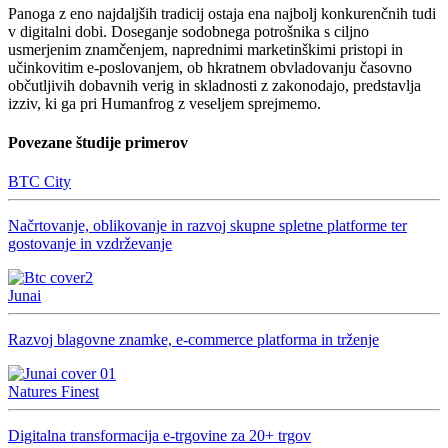
Panoga z eno najdaljših tradicij ostaja ena najbolj konkurenčnih tudi
v digitalni dobi. Doseganje sodobnega potrošnika s ciljno
usmerjenim znamčenjem, naprednimi marketinškimi pristopi in
učinkovitim e-poslovanjem, ob hkratnem obvladovanju časovno
občutljivih dobavnih verig in skladnosti z zakonodajo, predstavlja
izziv, ki ga pri Humanfrog z veseljem sprejmemo.
Povezane študije primerov
BTC City
Načrtovanje, oblikovanje in razvoj skupne spletne platforme ter
gostovanje in vzdrževanje
Junai
Razvoj blagovne znamke, e-commerce platforma in trženje
Natures Finest
Digitalna transformacija e-trgovine za 20+ trgov