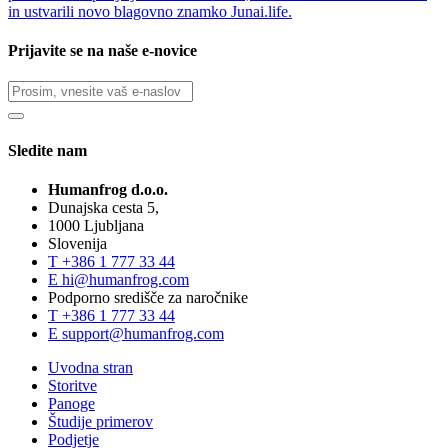
in ustvarili novo blagovno znamko Junai.life.
Prijavite se na naše e-novice
Sledite nam
Humanfrog d.o.o.
Dunajska cesta 5,
1000 Ljubljana
Slovenija
T
+386 1 777 33 44
E
hi@humanfrog.com
Podporno središče za naročnike
T
+386 1 777 33 44
E
support@humanfrog.com
Uvodna stran
Storitve
Panoge
Študije primerov
Podjetje