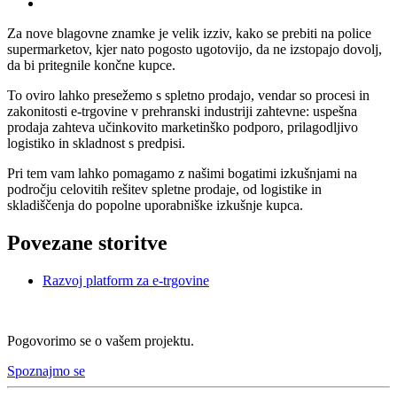
Za nove blagovne znamke je velik izziv, kako se prebiti na police
supermarketov, kjer nato pogosto ugotovijo, da ne izstopajo dovolj,
da bi pritegnile končne kupce.
To oviro lahko presežemo s spletno prodajo, vendar so procesi in
zakonitosti e-trgovine v prehranski industriji zahtevne: uspešna
prodaja zahteva učinkovito marketinško podporo, prilagodljivo
logistiko in skladnost s predpisi.
Pri tem vam lahko pomagamo z našimi bogatimi izkušnjami na
področju celovitih rešitev spletne prodaje, od logistike in
skladiščenja do popolne uporabniške izkušnje kupca.
Povezane storitve
Razvoj platform za e-trgovine
Pogovorimo se o vašem projektu.
Spoznajmo se