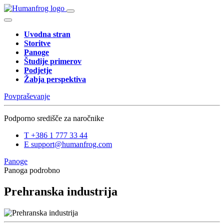
Uvodna stran
Storitve
Panoge
Študije primerov
Podjetje
Žabja perspektiva
Povpraševanje
Podporno središče za naročnike
T
+386 1 777 33 44
E
support@humanfrog.com
Panoge
Panoga podrobno
Prehranska industrija