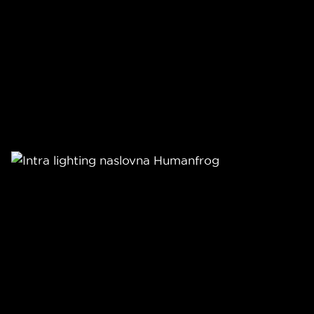
INTRA LIGHTING
Načrtovanje, razvoj, nadgradnje
ter gostovanje spletnih mest in
aplikacij