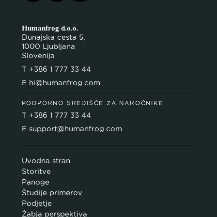
Humanfrog d.o.o.
Dunajska cesta 5,
1000 Ljubljana
Slovenija
T
+386 1 777 33 44
E
hi@humanfrog.com
PODPORNO SREDIŠČE ZA NAROČNIKE
T
+386 1 777 33 44
E
support@humanfrog.com
Uvodna stran
Storitve
Panoge
Študije primerov
Podjetje
Žabja perspektiva