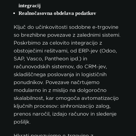
integracij
Realnočasovna obdelava podatkov
Ključ do učinkovitosti sodobne e-trgovine
so brezhibne povezave z zalednimi sistemi.
Poskrbimo za celovito integracijo z
obstoječimi rešitvami, od ERP-jev (Odoo,
SAP, Vasco, Pantheon ipd.) in
politiko piškotkov.
računovodskih sistemov, do CRM-jev,
skladiščnega poslovanja in logističnih
ponudnikov. Povezave načrtujemo
SPREJMI VSE
modularno in z mislijo na dolgoročno
skalabilnost, kar omogoča avtomatizacijo
SPREJMI SAMO NUJNE
ključnih procesov: sinhronizacijo zalog,
PRILAGODI
prenos naročil, izdajo računov in sledenje
pošiljk.
Hkrati povezujemo e-trgovino z