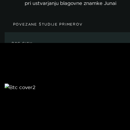
pri ustvarjanju blagovne znamke Junai
POVEZANE ŠTUDIJE PRIMEROV
BTC CITY
Načrtovanje, oblikovanje in razvoj
skupne spletne platforme ter
gostovanje in vzdrževanje