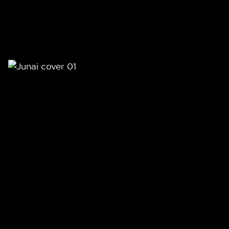
JUNAI
Razvoj blagovne znamke, e-
commerce platforma in trženje
TERME OLIMIA IN TERME TUHELJ
Digitalizacija poslovnih procesov,
razvoj kompleksnih spletnih