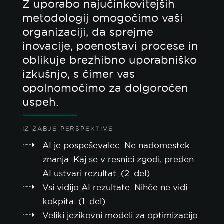
Z uporabo najučinkovitejših
metodologij omogočimo vaši
organizaciji, da sprejme
inovacije, poenostavi procese in
oblikuje brezhibno uporabniško
izkušnjo, s čimer vas
opolnomočimo za dolgoročen
uspeh.
IZ ŽABJE PERSPEKTIVE
AI je pospeševalec. Ne nadomestek
znanja. Kaj se v resnici zgodi, preden
AI ustvari rezultat. (2. del)
Vsi vidijo AI rezultate. Nihče ne vidi
kokpita. (1. del)
Veliki jezikovni modeli za optimizacijo