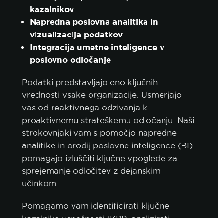
kazalnikov
Napredna poslovna analitika in
vizualizacija podatkov
Integracija umetne inteligence v
poslovno odločanje
politiko piškotkov.
Podatki predstavljajo eno ključnih
SPREJMI VSE
vrednosti vsake organizacije. Usmerjajo
vas od reaktivnega odzivanja k
SPREJMI SAMO NUJNE
proaktivnemu strateškemu odločanju. Naši
strokovnjaki vam s pomočjo napredne
PRILAGODI
analitike in orodij poslovne inteligence (BI)
pomagajo izluščiti ključne vpoglede za
sprejemanje odločitev z dejanskim
učinkom.
Pomagamo vam identificirati ključne