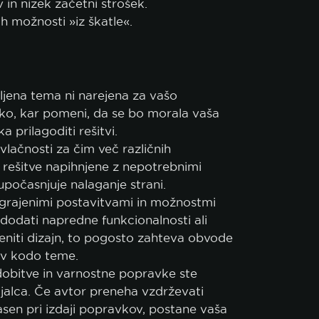
v in nizek začetni strošek.
ih možnosti »iz škatle«.
ljena tema ni narejena za vašo
o, kar pomeni, da se bo morala vaša
 prilagoditi rešitvi.
vlačnosti za čim več različnih
rešitve napihnjene z nepotrebnimi
 upočasnjuje nalaganje strani.
vgrajenimi postavitvami in možnostmi
 dodati napredne funkcionalnosti ali
eniti dizajn, to pogosto zahteva obvode
e v kodo teme.
obitve in varnostne popravke ste
ijalca. Če avtor preneha vzdrževati
asen pri izdaji popravkov, postane vaša