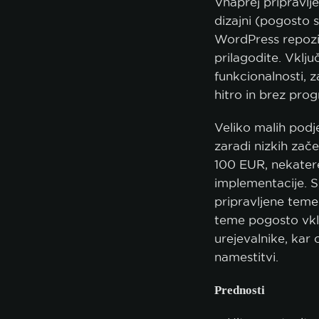
Vnaprej pripravlj
dizajni (pogosto s
WordPress repozito
prilagodite. Vklju
funkcionalnosti, 
hitro in brez pro
Veliko malih podj
zaradi nizkih zač
100 EUR, nekatere
implementacije. S
pripravljene teme 
teme pogosto vklj
urejevalnike, ka
namestitvi.
Prednosti