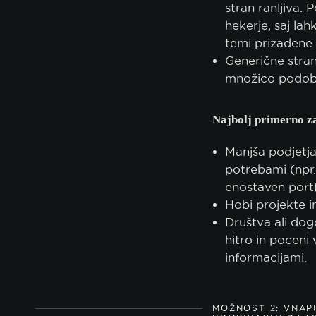
stran ranljiva. 
politi
hekerje, saj lah
temi prizadene 
Generične strani
množico podob
Najbolj primerno 
Manjša podjetja
potrebami (npr.
enostaven portf
Hobi projekte 
Društva ali do
hitro in poceni
informacijami.
MOŽNOST 2: VNAP