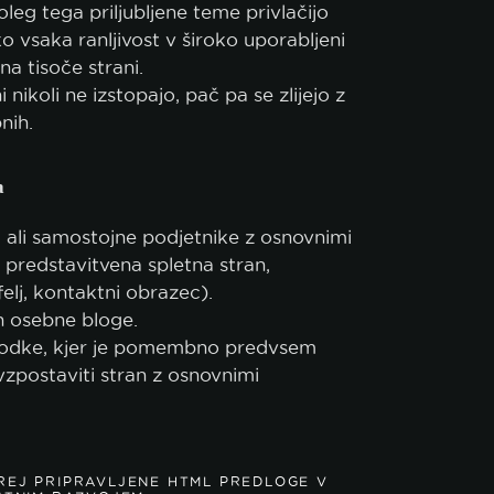
Poleg tega priljubljene teme privlačijo
ko piškotkov.
ko vsaka ranljivost v široko uporabljeni
na tisoče strani.
 nikoli ne izstopajo, pač pa se zlijejo z
SPREJMI VSE
SPREJMI SAMO NUJNE
PRILAG
nih.
za
 ali samostojne podjetnike z osnovnimi
 predstavitvena spletna stran,
elj, kontaktni obrazec).
in osebne bloge.
godke, kjer je pomembno predvsem
 vzpostaviti stran z osnovnimi
REJ PRIPRAVLJENE HTML PREDLOGE V