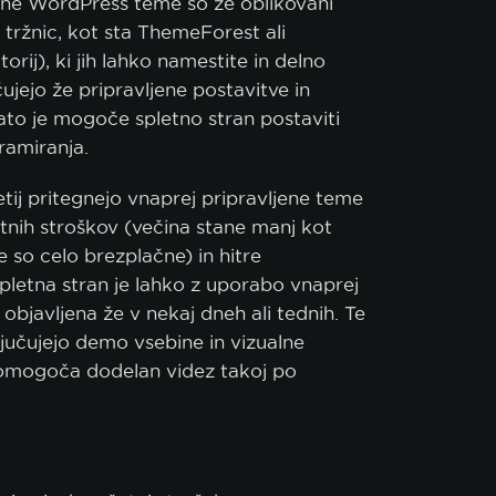
ene WordPress teme so že oblikovani
 tržnic, kot sta ThemeForest ali
rij), ki jih lahko namestite in delno
čujejo že pripravljene postavitve in
zato je mogoče spletno stran postaviti
gramiranja.
etij pritegnejo vnaprej pripravljene teme
etnih stroškov (večina stane manj kot
 so celo brezplačne) in hitre
pletna stran je lahko z uporabo vnaprej
objavljena že v nekaj dneh ali tednih. Te
učujejo demo vsebine in vizualne
r omogoča dodelan videz takoj po