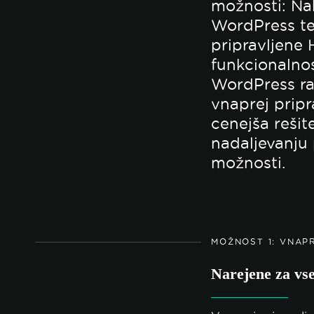
možnosti: Na
WordPress te
pripravljene
funkcionalno
WordPress ra
vnaprej pripra
cenejša rešit
nadaljevanju 
možnosti.
MOŽNOST 1: VNAP
Narejene za vs