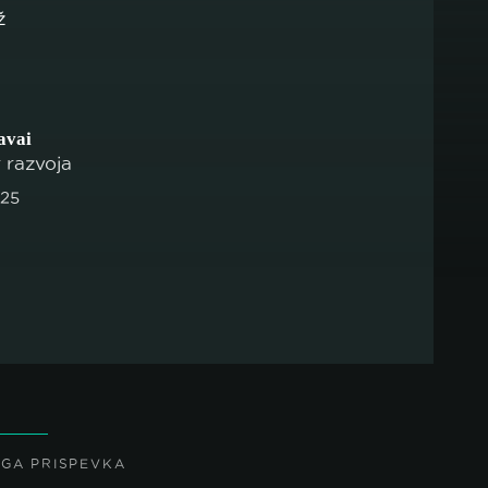
avai
r razvoja
025
EGA PRISPEVKA