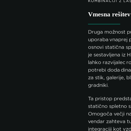
KOMBINACIJI Z L
Vmesna rešitev
Druga možnost pri 
uporaba vnaprej p
osnovi statična s
je sestavljena iz 
lahko razvijalec
potrebi doda dina
za stik, galerije, 
gradniki.
Ta pristop preds
statično spletno 
Omogoča večji nad
vendar zahteva tu
integraciji kot vz