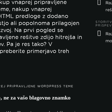
kup vnaprej pripravljene
Raz
me, nakup vnaprej
reš
 HTML predloge z dodano
stjo ali popolnoma prilagojen
STORIT
PRISPE
zvoj. Na prvi pogled se
Raz
vljene rešitve zdijo hitrejša in
mob
ev. Pa je res tako? V
preberite primerjavo treh
REJ PRIPRAVLJENE WORDPRESS TEME
e, ne za vašo blagovno znamko