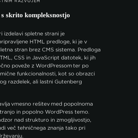
ASTNIM RAZVOJEM
 s skrito kompleksnostjo
izdelavi spletne strani je
ripravljene HTML predloge, ki je v
pletna stran brez CMS sistema. Predloga
HTML, CSS in JavaScript datotek, ki jih
 ročno poveže z WordPressom ter po
mične funkcionalnosti, kot so obrazci
blog razdelek, ali lastni Gutenberg
tavlja vmesno rešitev med popolnoma
stranjo in popolno WordPress temo.
zor nad strukturo in zmogljivostjo,
di več tehničnega znanja tako pri
drževanju.