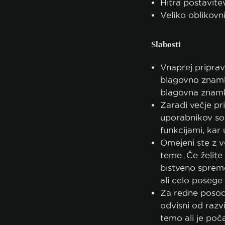
Hitra postavite
Veliko oblikovn
Slabosti
Vnaprej priprav
blagovno znamk
blagovna znamka
Zaradi večje pri
uporabnikov so 
funkcijami, kar
Omejeni ste z 
teme. Če želite
bistveno sprem
ali celo poseg
Za redne posod
odvisni od razv
temo ali je poč