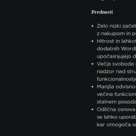
Prednosti
Zelo nizki začet
z nakupom in p
Hitrost in lahk
dodatnih WordP
upočasnjujejo d
Večja svoboda p
nadzor nad stru
funkcionalnostj
Manjša odvisnos
večina funkcion
stalnem posodab
Odlična osnova
se lahko uporab
kar omogoča so