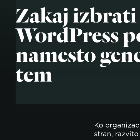
Zakaj izbrati
WordPress p
namesto gene
tem
Ko organizaci
stran, razvit