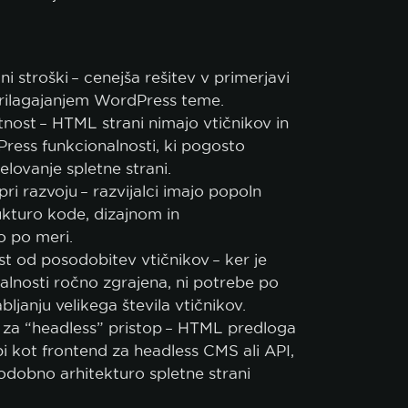
ni stroški – cenejša rešitev v primerjavi
rilagajanjem WordPress teme.
otnost – HTML strani nimajo vtičnikov in
ress funkcionalnosti, ki pogosto
elovanje spletne strani.
ri razvoju – razvijalci imajo popoln
kturo kode, dizajnom in
o po meri.
t od posodobitev vtičnikov – ker je
alnosti ročno zgrajena, ni potrebe po
ljanju velikega števila vtičnikov.
 za “headless” pristop – HTML predloga
i kot frontend za headless CMS ali API,
dobno arhitekturo spletne strani