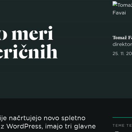
o meri
Tomaž F
ričnih
direkto
25. 11. 2
je načrtujejo novo spletno
o z WordPress, imajo tri glavne
TEME T