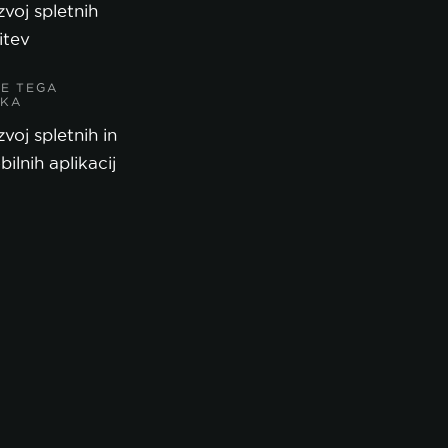
voj spletnih
itev
VE TEGA
VKA
voj spletnih in
ilnih aplikacij