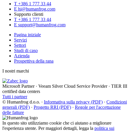
T
+386 1 777 33 44
E
hi@humanfrog.com
Supporto clienti
T
+386 1 777 33 44
E
support@humanfrog.com
Pagina iniziale
Servizi
Settori
Studi di caso
Azienda
Prospettiva della rana
I nostri marchi
Microsoft Partner
·
Veeam Silver Cloud Service Provider
·
TIER III
certified data centers
Tutti i partner
© Humanfrog d.o.o.
·
Informativa sulla privacy (PDF)
·
Condizioni
generali (PDF)
·
Progetto RRI (PDF)
·
Regole per l'accettazione
delle fatture
In questo sito utilizziamo cookie che ci aiutano a migliorare
l'esperienza utente. Per maggiori dettagli, legga la
politica sui