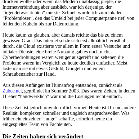
drucken wollte oder wenn das Modem unablässig piepte, die
Internetverbindung aber ausblieb, war ich derjenige, der
“irgendetwas richten” musste. Schnell wurde ich zum lokalen
“Problemlöser”, den das Umfeld bei jeder Computerpanne rief, von
fehlenden Kabeln bis zur Datenrettung.
Heute kaum zu glauben, aber damals reichte das bis zu einem
gewissen Grad. Das Internet setzte sich erst allmählich ernsthaft
durch, die Cloud existierte vor allem in Form erster Versuche und
initialer Dienste, eine breite Nutzung gab es noch nicht.
Cyberbedrohungen waren weniger ausgereift und seltener, die
Probleme waren im Vergleich zu heute deutlich einfacher. Meist
löste man sie mit etwas Geduld, Googeln und einem
Schraubenzieher zur Hand.
Aus diesen Anfängen ist Humanfrog entstanden, zunächst als
Zabec.net
, gegründet im Sommer 2003. Das waren Zeiten, in denen
IT eher “handwerklich” war und die Lösungen recht einfach.
Diese Zeit ist jedoch unwiderruflich vorbei. Heute ist IT eine andere
Realität, komplexer, schneller und ungleich anspruchsvoller. Was
früher ein einzelner “Junge” schaffte, erfordert heute ein
eingespieltes Team von Fachleuten.
Die Zeiten haben sich verändert