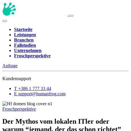
Startseite
Leistungen
Branchen
Fallstudien
Unternehmen
Froschperspektive
Anfrage
Kundensupport
T
+386 1 777 33 44
E
support@humanfrog.com
Froschperspektive
Der Mythos vom lokalen ITler oder
warum “jemand, der das schon richtet”