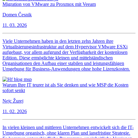
Migration von VMware zu Proxmox mit Veeam
Domen Česnik
11. 03. 2026
Viele Unternehmen haben in den letzten zehn Jahren ihre
Virtualisierungsinfrastruktur auf dem Hypervisor VMware ESXi
aufgebaut, vor allem aufgrund der Verfügbarkeit der kostenlosen
Edition. Diese ermöglichte kleinen und mittelständischen
Organisationen den Aufbau einer stabilen und leistungsfähigen
Umgebung für Business-Anwendungen ohne hohe Lizenzkosten.
Warum Ihre IT teurer ist als Sie denken und wie MSP die Kosten
sofort senkt
Nejc Žurej
11. 02. 2026
In vielen kleinen und mittleren Unternehmen entwickelt sich die IT-
Umgebung organisch, ohne klaren Plan und langfristige Strategie.