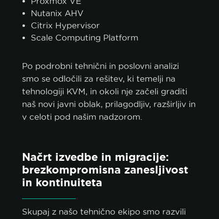
Proxmox VE
Nutanix AHV
Citrix Hypervisor
Scale Computing Platform
politiko piškotkov.
Po podrobni tehnični in poslovni analizi
smo se odločili za rešitev, ki temelji na
SPREJMI VSE
tehnologiji KVM, in okoli nje začeli graditi
naš novi javni oblak, prilagodljiv, razširljiv in
SPREJMI SAMO NUJNE
v celoti pod našim nadzorom.
PRILAGODI
Načrt izvedbe in migracije:
brezkompromisna zanesljivost
in kontinuiteta
Skupaj z našo tehnično ekipo smo razvili