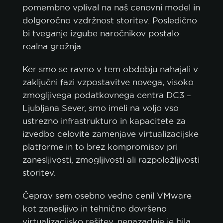
pomembno vplival na naš cenovni model in
dolgoročno vzdržnost storitev. Posledično
bi tveganje izgube naročnikov postalo
realna grožnja.
Ker smo se ravno v tem obdobju nahajali v
zaključni fazi vzpostavitve novega, visoko
zmogljivega podatkovnega centra DC3 –
Ljubljana Sever, smo imeli na voljo vso
ustrezno infrastrukturo in kapacitete za
izvedbo celovite zamenjave virtualizacijske
platforme in to brez kompromisov pri
zanesljivosti, zmogljivosti ali razpoložljivosti
storitev.
Čeprav sem osebno vedno cenil VMware
kot zanesljivo in tehnično dovršeno
virtualizacijsko rešitev, nenazadnje je bila