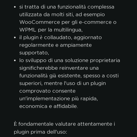
si tratta di una funzionalità complessa
utilizzata da molti siti, ad esempio
WooCommerce per gli e-commerce o
WPML per la multilingua,
il plugin è collaudato, aggiornato
regolarmente e ampiamente
politica sui
supportato,
lo sviluppo di una soluzione proprietaria
cookie.
significherebbe reinventare una
funzionalità già esistente, spesso a costi
ACCETTA TUTTI
superiori, mentre l'uso di un plugin
comprovato consente
ACCETTA SOLO I NECESSARI
un'implementazione più rapida,
economica e affidabile.
PERSONALIZZA
È fondamentale valutare attentamente i
plugin prima dell'uso: