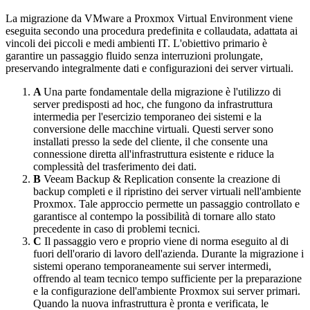
La migrazione da VMware a Proxmox Virtual Environment viene
eseguita secondo una procedura predefinita e collaudata, adattata ai
vincoli dei piccoli e medi ambienti IT. L'obiettivo primario è
garantire un passaggio fluido senza interruzioni prolungate,
preservando integralmente dati e configurazioni dei server virtuali.
A
Una parte fondamentale della migrazione è l'utilizzo di
server predisposti ad hoc, che fungono da infrastruttura
intermedia per l'esercizio temporaneo dei sistemi e la
conversione delle macchine virtuali. Questi server sono
installati presso la sede del cliente, il che consente una
connessione diretta all'infrastruttura esistente e riduce la
complessità del trasferimento dei dati.
B
Veeam Backup & Replication consente la creazione di
backup completi e il ripristino dei server virtuali nell'ambiente
Proxmox. Tale approccio permette un passaggio controllato e
garantisce al contempo la possibilità di tornare allo stato
precedente in caso di problemi tecnici.
C
Il passaggio vero e proprio viene di norma eseguito al di
fuori dell'orario di lavoro dell'azienda. Durante la migrazione i
sistemi operano temporaneamente sui server intermedi,
offrendo al team tecnico tempo sufficiente per la preparazione
e la configurazione dell'ambiente Proxmox sui server primari.
Quando la nuova infrastruttura è pronta e verificata, le