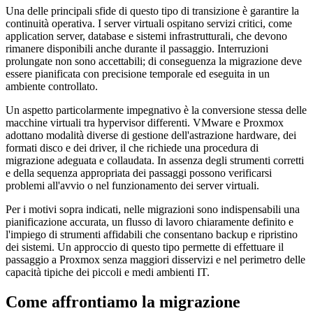
Una delle principali sfide di questo tipo di transizione è garantire la
continuità operativa. I server virtuali ospitano servizi critici, come
application server, database e sistemi infrastrutturali, che devono
rimanere disponibili anche durante il passaggio. Interruzioni
prolungate non sono accettabili; di conseguenza la migrazione deve
essere pianificata con precisione temporale ed eseguita in un
ambiente controllato.
Un aspetto particolarmente impegnativo è la conversione stessa delle
macchine virtuali tra hypervisor differenti. VMware e Proxmox
adottano modalità diverse di gestione dell'astrazione hardware, dei
formati disco e dei driver, il che richiede una procedura di
migrazione adeguata e collaudata. In assenza degli strumenti corretti
e della sequenza appropriata dei passaggi possono verificarsi
problemi all'avvio o nel funzionamento dei server virtuali.
Per i motivi sopra indicati, nelle migrazioni sono indispensabili una
pianificazione accurata, un flusso di lavoro chiaramente definito e
l'impiego di strumenti affidabili che consentano backup e ripristino
dei sistemi. Un approccio di questo tipo permette di effettuare il
passaggio a Proxmox senza maggiori disservizi e nel perimetro delle
capacità tipiche dei piccoli e medi ambienti IT.
Come affrontiamo la migrazione