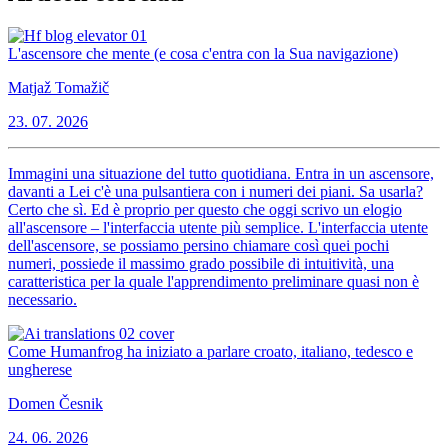
L'ascensore che mente (e cosa c'entra con la Sua navigazione)
Matjaž Tomažič
23. 07. 2026
Immagini una situazione del tutto quotidiana. Entra in un ascensore,
davanti a Lei c'è una pulsantiera con i numeri dei piani. Sa usarla?
Certo che sì. Ed è proprio per questo che oggi scrivo un elogio
all'ascensore – l'interfaccia utente più semplice. L'interfaccia utente
dell'ascensore, se possiamo persino chiamare così quei pochi
numeri, possiede il massimo grado possibile di intuitività, una
caratteristica per la quale l'apprendimento preliminare quasi non è
necessario.
Come Humanfrog ha iniziato a parlare croato, italiano, tedesco e
ungherese
Domen Česnik
24. 06. 2026