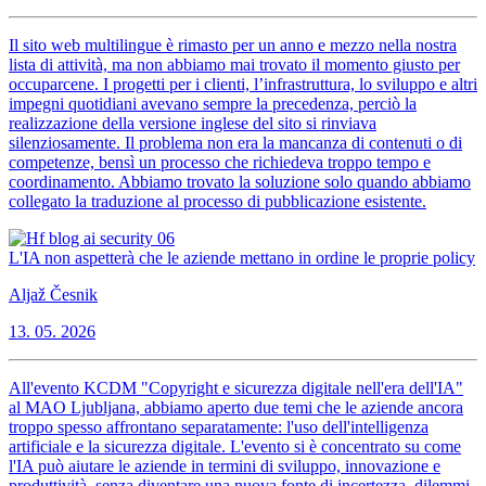
Il sito web multilingue è rimasto per un anno e mezzo nella nostra
lista di attività, ma non abbiamo mai trovato il momento giusto per
occuparcene. I progetti per i clienti, l’infrastruttura, lo sviluppo e altri
impegni quotidiani avevano sempre la precedenza, perciò la
realizzazione della versione inglese del sito si rinviava
silenziosamente. Il problema non era la mancanza di contenuti o di
competenze, bensì un processo che richiedeva troppo tempo e
coordinamento. Abbiamo trovato la soluzione solo quando abbiamo
collegato la traduzione al processo di pubblicazione esistente.
L'IA non aspetterà che le aziende mettano in ordine le proprie policy
Aljaž Česnik
13. 05. 2026
All'evento KCDM "Copyright e sicurezza digitale nell'era dell'IA"
al MAO Ljubljana, abbiamo aperto due temi che le aziende ancora
troppo spesso affrontano separatamente: l'uso dell'intelligenza
artificiale e la sicurezza digitale. L'evento si è concentrato su come
l'IA può aiutare le aziende in termini di sviluppo, innovazione e
produttività, senza diventare una nuova fonte di incertezza, dilemmi