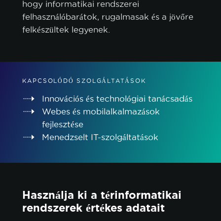
hogy informatikai rendszerei
felhasználóbarátok, rugalmasak és a jövőre
felkészültek legyenek.
KAPCSOLÓDÓ SZOLGÁLTATÁSOK
Innovációs és technológiai tanácsadás
Webes és mobilalkalmazások
fejlesztése
Menedzselt IT-szolgáltatások
sütikre vonatkozó szabályzatot.
ÖSSZES ELFOGADÁSA
Használja ki a térinformatikai
CSAK A SZÜKSÉGESEK ELFOGADÁSA
rendszerek értékes adatait