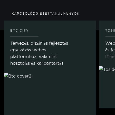
KAPCSOLÓDÓ ESETTANULMÁNYOK
BTC CITY
TOS
Tervezés, dizájn és fejlesztés
Webh
egy közös webes
és f
platformhoz, valamint
IT-i
hosztolás és karbantartás